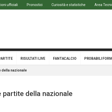
oni ufficiali
Pronostici
Curiosità e statistiche
Area Tecni
PARTITE
RISULTATI LIVE
FANTACALCIO
PROBABILI FOR
e della nazionale
 partite della nazionale