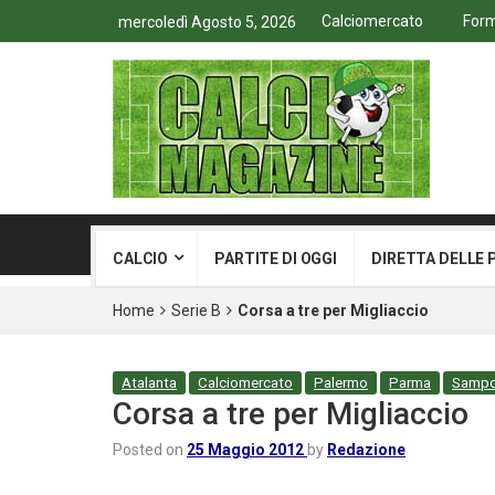
Calciomercato
Form
mercoledì Agosto 5, 2026
CALCIO
PARTITE DI OGGI
DIRETTA DELLE 
Home
Serie B
Corsa a tre per Migliaccio
Atalanta
Calciomercato
Palermo
Parma
Sampd
Corsa a tre per Migliaccio
Posted on
25 Maggio 2012
by
Redazione