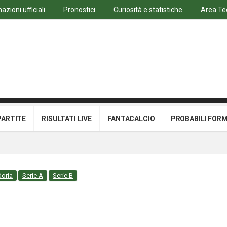
azioni ufficiali
Pronostici
Curiosità e statistiche
Area Te
PARTITE
RISULTATI LIVE
FANTACALCIO
PROBABILI FOR
oria
Serie A
Serie B