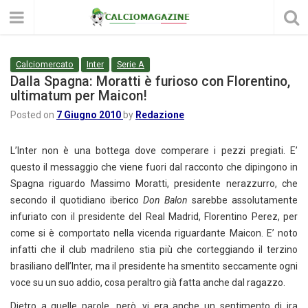
Calciomercato
Inter
Serie A
Dalla Spagna: Moratti è furioso con Florentino,
ultimatum per Maicon!
Posted on
7 Giugno 2010
by
Redazione
L’Inter non è una bottega dove comperare i pezzi pregiati. E’
questo il messaggio che viene fuori dal racconto che dipingono in
Spagna riguardo Massimo Moratti, presidente nerazzurro, che
secondo il quotidiano iberico
Don Balon
sarebbe assolutamente
infuriato con il presidente del Real Madrid, Florentino Perez, per
come si è comportato nella vicenda riguardante Maicon. E’ noto
infatti che il club madrileno stia più che corteggiando il terzino
brasiliano dell’Inter, ma il presidente ha smentito seccamente ogni
voce su un suo addio, cosa peraltro già fatta anche dal ragazzo.
Dietro a quelle parole, però, vi era anche un sentimento di ira