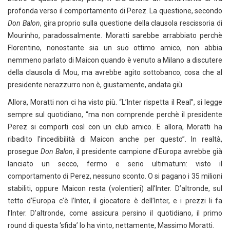
profonda verso il comportamento di Perez. La questione, secondo
Don Balon
, gira proprio sulla questione della clausola rescissoria di
Mourinho, paradossalmente. Moratti sarebbe arrabbiato perchè
Florentino, nonostante sia un suo ottimo amico, non abbia
nemmeno parlato di Maicon quando è venuto a Milano a discutere
della clausola di Mou, ma avrebbe agito sottobanco, cosa che al
presidente nerazzurro non è, giustamente, andata giù.
Allora, Moratti non ci ha visto più. “L’Inter rispetta il Real”, si legge
sempre sul quotidiano, “ma non comprende perchè il presidente
Perez si comporti così con un club amico. E allora, Moratti ha
ribadito l’incedibilità di Maicon anche per questo”. In realtà,
prosegue
Don Balon
, il presidente campione d’Europa avrebbe già
lanciato un secco, fermo e serio ultimatum: visto il
comportamento di Perez, nessuno sconto. O si pagano i 35 milioni
stabiliti, oppure Maicon resta (volentieri) all’Inter. D’altronde, sul
tetto d’Europa c’è l’Inter, il giocatore è dell’Inter, e i prezzi li fa
l’Inter. D’altronde, come assicura persino il quotidiano, il primo
round di questa ‘sfida’ lo ha vinto, nettamente, Massimo Moratti.