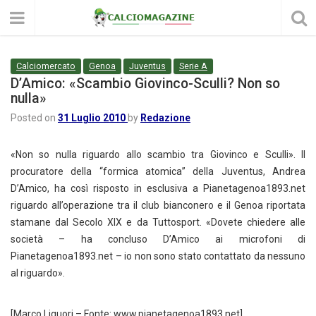
Calciomercato
Genoa
Juventus
Serie A
D’Amico: «Scambio Giovinco-Sculli? Non so
nulla»
Posted on
31 Luglio 2010
by
Redazione
«Non so nulla riguardo allo scambio tra Giovinco e Sculli». Il
procuratore della “formica atomica” della Juventus, Andrea
D’Amico, ha così risposto in esclusiva a Pianetagenoa1893.net
riguardo all’operazione tra il club bianconero e il Genoa riportata
stamane dal Secolo XIX e da Tuttosport. «Dovete chiedere alle
società – ha concluso D’Amico ai microfoni di
Pianetagenoa1893.net – io non sono stato contattato da nessuno
al riguardo».
[Marco Liguori – Fonte: www.pianetagenoa1893.net]