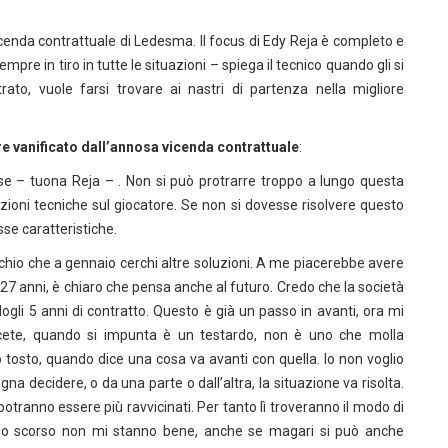
da contrattuale di Ledesma. Il focus di Edy Reja è completo e
pre in tiro in tutte le situazioni – spiega il tecnico quando gli si
rato, vuole farsi trovare ai nastri di partenza nella migliore
re vanificato dall’annosa vicenda contrattuale
:
e – tuona Reja – . Non si può protrarre troppo a lungo questa
azioni tecniche sul giocatore. Se non si dovesse risolvere questo
se caratteristiche.
rischio che a gennaio cerchi altre soluzioni. A me piacerebbe avere
 27 anni, è chiaro che pensa anche al futuro. Credo che la società
ogli 5 anni di contratto. Questo è già un passo in avanti, ora mi
scete, quando si impunta è un testardo, non è uno che molla
osto, quando dice una cosa va avanti con quella. Io non voglio
na decidere, o da una parte o dall’altra, la situazione va risolta.
tranno essere più ravvicinati. Per tanto lì troveranno il modo di
anno scorso non mi stanno bene, anche se magari si può anche