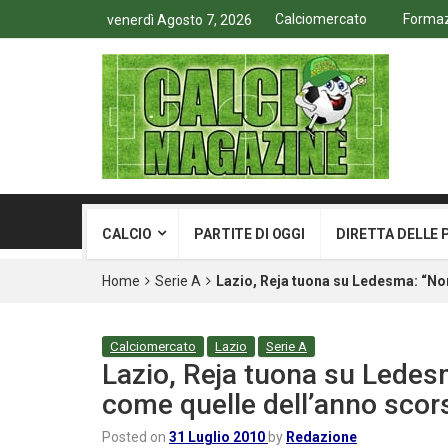
Calciomercato
Formazi
venerdì Agosto 7, 2026
CALCIO
PARTITE DI OGGI
DIRETTA DELLE 
Home
Serie A
Lazio, Reja tuona su Ledesma: “Non
Calciomercato
Lazio
Serie A
Lazio, Reja tuona su Ledes
come quelle dell’anno scor
Posted on
31 Luglio 2010
by
Redazione