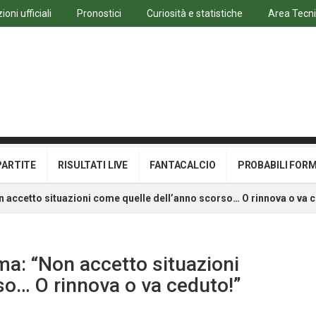
oni ufficiali
Pronostici
Curiosità e statistiche
Area Tecn
PARTITE
RISULTATI LIVE
FANTACALCIO
PROBABILI FOR
 accetto situazioni come quelle dell’anno scorso… O rinnova o va 
ma: “Non accetto situazioni
so… O rinnova o va ceduto!”