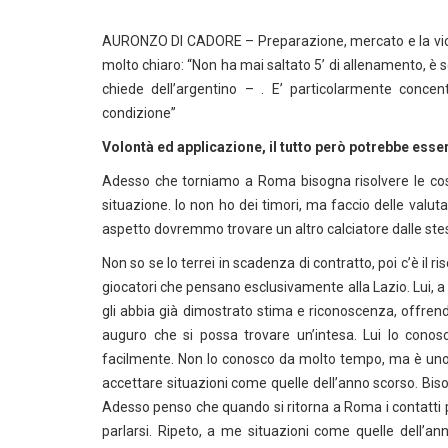
AURONZO DI CADORE – Preparazione, mercato e la vicen
molto chiaro: “Non ha mai saltato 5’ di allenamento, è sem
chiede dell’argentino – . E’ particolarmente concent
condizione”
Volontà ed applicazione, il tutto però potrebbe esse
Adesso che torniamo a Roma bisogna risolvere le cos
situazione. Io non ho dei timori, ma faccio delle valut
aspetto dovremmo trovare un altro calciatore dalle stes
Non so se lo terrei in scadenza di contratto, poi c’è il 
giocatori che pensano esclusivamente alla Lazio. Lui, a
gli abbia già dimostrato stima e riconoscenza, offrend
auguro che si possa trovare un’intesa. Lui lo cono
facilmente. Non lo conosco da molto tempo, ma è uno t
accettare situazioni come quelle dell’anno scorso. Bisog
Adesso penso che quando si ritorna a Roma i contatti po
parlarsi. Ripeto, a me situazioni come quelle dell’