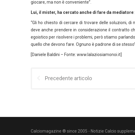
giocare, ma non è conveniente”.
Lui, il mister, ha cercato anche di fare da mediatore
:
“Gli ho chiesto di cercare di trovare delle soluzioni, d
deve anche prendere in considerazione il contratto ch
egoistico per risolvere i problemi, però stiamo parland
quello che devono fare. Ognuno è padrone di se stesso”
[Daniele Baldini – Fonte: www.lalaziosiamonoi.it]
Precedente articolo
Calciomagazine ® since 2005 - Notizie Calcio suppleme