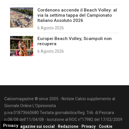
Cordenons accende il Beach Volley: al
via la settima tappa del Campionato
Italiano Assoluto 2026
6 Agosto 2026
Europei Beach Volley, Scampoli non
recupera
6 Agosto 2026
Calciomagazine ® since 2005 - Notizie Calcio supplemento al
Giornale Online L'Opinionista
p.iva 01873660680 Testata giornalistica Reg. Trib. di Pescara
n.08/08 dell'11/04/08 - Iscrizione al ROC n°17982 del 17/02/2009
Privacy
Calciomagazine sui social
-
Redazione
-
Privacy
-
Cookie