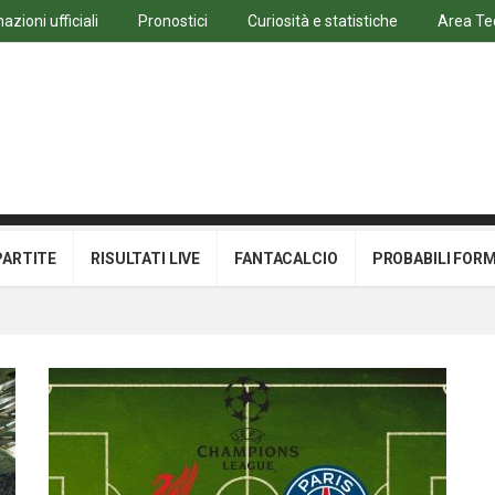
azioni ufficiali
Pronostici
Curiosità e statistiche
Area Te
PARTITE
RISULTATI LIVE
FANTACALCIO
PROBABILI FOR