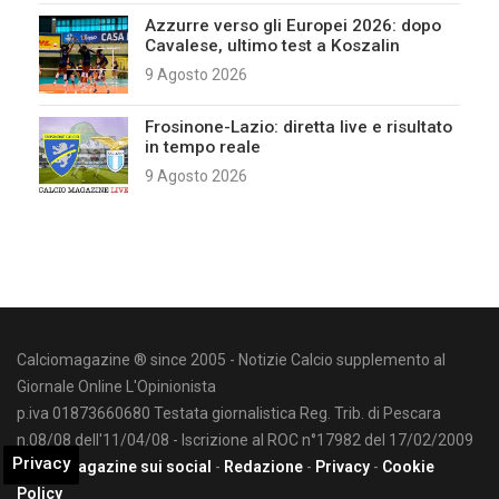
Azzurre verso gli Europei 2026: dopo
Cavalese, ultimo test a Koszalin
9 Agosto 2026
Frosinone-Lazio: diretta live e risultato
in tempo reale
9 Agosto 2026
Calciomagazine ® since 2005 - Notizie Calcio supplemento al
Giornale Online L'Opinionista
p.iva 01873660680 Testata giornalistica Reg. Trib. di Pescara
n.08/08 dell'11/04/08 - Iscrizione al ROC n°17982 del 17/02/2009
Privacy
Calciomagazine sui social
-
Redazione
-
Privacy
-
Cookie
Policy