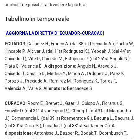
pochissime possibilità di vincere la partita.
Tabellino in tempo reale
[
AGGIORNA LA DIRETTA DI ECUADOR-CURACAO
]
ECUADOR:
Galindez H., Franco A. (dal 38' st Preciado A.), Pacho W.,
Hincapie P., Alcivar J. (dal 1' st Rodriguez K.), Yeboah J. (dal 44' st
Caicedo J.), Vite P., Caicedo M., Estupinan P. (dal 25' st Angulo N.),
Plata G., Valencia E..
A disposizione:
Angulo N., Arevalo J.,
Caicedo J., Castillo D., Medina Y., Minda A., Ordonez J., Paez K.,
Porozo J., Preciado A., Ramirez M., Rodriguez K., Torres F.,
Valencia A., Valle G.
Allenatore:
Beccacece S..
CURACAO:
Room E., Brenet J., Gaari J., Obispo A., Floranus S.,
Fonville D. (dal 31' st van Eijma R.), Chong T. (dal 31' st Margaritha
J.), Comenencia L. (dal 39' st Roemeratoe G.), Bacuna L., Bacuna J.
(dal 30' st Gorre K.), Locadia J. (dal 38' st Kastaneer G.).
A
disposizione:
Antonisse J., Bazoer R., Bodak T., Doornbusch T.,