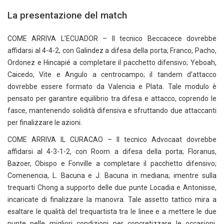
La presentazione del match
COME ARRIVA L’ECUADOR – Il tecnico Beccacece dovrebbe
affidarsi al 4-4-2, con Galindez a difesa della porta; Franco, Pacho,
Ordonez e Hincapié a completare il pacchetto difensivo; Yeboah,
Caicedo, Vite e Angulo a centrocampo; il tandem d’attacco
dovrebbe essere formato da Valencia e Plata. Tale modulo è
pensato per garantire equilibrio tra difesa e attacco, coprendo le
fasce, mantenendo solidità difensiva e sfruttando due attaccanti
per finalizzare le azioni.
COME ARRIVA IL CURACAO – Il tecnico Advocaat dovrebbe
affidarsi al 4-3-1-2, con Room a difesa della porta; Floranus,
Bazoer, Obispo e Fonville a completare il pacchetto difensivo;
Comenencia, L. Bacuna e J. Bacuna in mediana; imentre sulla
trequarti Chong a supporto delle due punte Locadia e Antonisse,
incaricate di finalizzare la manovra. Tale assetto tattico mira a
esaltare le qualità del trequartista tra le linee e a mettere le due
punte nelle migliori condizioni per concretizzare le occasioni,