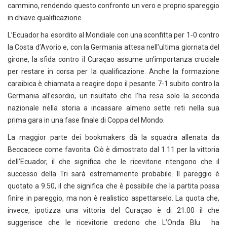
cammino, rendendo questo confronto un vero e proprio spareggio
in chiave qualificazione.
L’Ecuador ha esordito al Mondiale con una sconfitta per 1-0 contro
la Costa d’Avorio e, con la Germania attesa nell’ultima giornata del
girone, la sfida contro il Curaçao assume un’importanza cruciale
per restare in corsa per la qualificazione. Anche la formazione
caraibica è chiamata a reagire dopo il pesante 7-1 subito contro la
Germania all’esordio, un risultato che l’ha resa solo la seconda
nazionale nella storia a incassare almeno sette reti nella sua
prima gara in una fase finale di Coppa del Mondo.
La maggior parte dei bookmakers dà la squadra allenata da
Beccacece come favorita. Ciò è dimostrato dal 1.11 per la vittoria
dell’Ecuador, il che significa che le ricevitorie ritengono che il
successo della Tri sarà estremamente probabile. Il pareggio è
quotato a 9.50, il che significa che è possibile che la partita possa
finire in pareggio, ma non è realistico aspettarselo. La quota che,
invece, ipotizza una vittoria del Curaçao è di 21.00 il che
suggerisce che le ricevitorie credono che L’Onda Blu ha