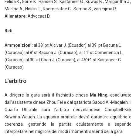
Felida K., Gorre K., Hansen S., Kastaneer G., Kuwas B., Margaritha J.,
Martha A., Noslin T., Roemeratoe G., Sambo S., van Eijma R.
Allenatore:
Advocaat D..
Reti:
Ammonizioni:
al 38' pt Alcivar J. (Ecuador) al 39' pt Bacuna L.
(Curacao), al 8' st Bacuna J. (Curacao), al 11' st Comenencia L.
(Curacao), al 30' st Gaari J. (Curacao), al 45'+1 st Kastaneer G.
(Curacao).
L’arbitro
A dirigere la gara sarà il fischietto cinese
Ma Ning
, coadiuvato
dall’assistente cinese Zhou Fei e dal qatariota Saoud Al-Maqaleh. Il
Quarto Ufficiale sarà l’arbitro neozelandese Campbell-Kirk
Kawana-Waugh. La squadra arbitrale dovrà garantire equilibrio e
coerenza, gestendo la partita oculatamente e sapendo
interpretare nel migliore dei modi i momenti salienti della gara.