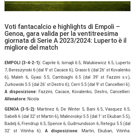
Voti fantacalcio e highlights di Empoli –
Genoa, gara valida per la ventitreesima
giornata di Serie A 2023/2024: Luperto è il
migliore del match
EMPOLI (3-4-2-1):
Caprile 6; Ismajli 6.5, Walukiewicz 6.5, Luperto
7; Bereszynski 6 (dal 9′ st Cacace 6), Grassi 6 (dal 26′ st Kovalenko
6), Maleh 6, Gyasi 5.5; Cambiaghi 6.5 (dal 39′ st Fazzini s.v.),
Zurkowski 5.5 (dal 26′ st Destro 6); Cerri 5.5 (dal 9′ st Cancellieri 6).
A disposizione:
Fazzini, Cacace, Kovalenko, Destro, Cancellieri.
Allenatore:
Nicola
GENOA (3-5-2):
Martinez 6; De Winter 5, Bani 6.5, Vasquez 6.5;
Sabelli 6 (dal 32′ st Martin 6), Malinovskyi 5.5 (dal 1′ st Ekuban 5.5),
Badelj 6, Frendrup 6.5, Spence 6; Gudmundsson 6, Retegui 5.5 (dal
32′ st Vitinha 6).
A disposizione:
Martin, Ekuban, Vitinha.