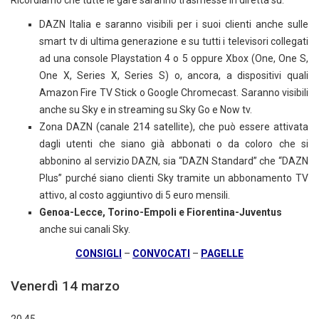
Ricordiamo che tutte le gare saranno trasmesse in diretta su:
DAZN Italia e saranno visibili per i suoi clienti anche sulle
smart tv di ultima generazione e su tutti i televisori collegati
ad una console Playstation 4 o 5 oppure Xbox (One, One S,
One X, Series X, Series S) o, ancora, a dispositivi quali
Amazon Fire TV Stick o Google Chromecast. Saranno visibili
anche su Sky e in streaming su Sky Go e Now tv.
Zona DAZN (canale 214 satellite), che può essere attivata
dagli utenti che siano già abbonati o da coloro che si
abbonino al servizio DAZN, sia “DAZN Standard” che “DAZN
Plus” purché siano clienti Sky tramite un abbonamento TV
attivo, al costo aggiuntivo di 5 euro mensili.
Genoa-Lecce, Torino-Empoli e Fiorentina-Juventus
anche sui canali Sky.
CONSIGLI
–
CONVOCATI
–
PAGELLE
Venerdì 14 marzo