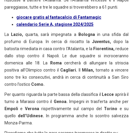
riuscisse a battere l’Atalanta. Se l’Atalanta vincesse e il Napoli
pareggiasse, tutte e tre le squadre si troverebbero a 61 punti.
giocare gratis al fantacalcio di Fantamagic
calendario Serie A, stagione 2024/2025
La
Lazio,
quarta, sarà impegnata a
Bologna
in una sfida dal
profumo di Europa. In cerca di riscatto la
Juventus,
dopo la
batosta rimediata in casa contro l’Atalanta, e la
Fiorentina,
reduce
dallo stop contro il Napoli. Le due squadre si incroceranno
domenica alle 18. La
Roma
cercherà di allungare la striscia
positiva all’Olimpico contro il
Cagliari.
Il
Milan,
tornato a vincere
sono tre ko consecutivi, andrà in cerca di continuità a San Siro
contro l’ostico
Como.
Per quanto riguarda la parte bassa della classifica il
Lecce
aprirà il
turno a Marassi contro il
Genoa.
Impegni in trasferta anche per
Empoli
e
Verona
rispettivamente sul campo del
Torino
e su
quello
dell’Udinese.
In programma anche lo scontro salvezza
Monza-Parma.