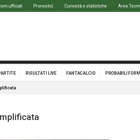
oni ufficiali
Pronostici
Curiosità e statistiche
Area Tecni
PARTITE
RISULTATI LIVE
FANTACALCIO
PROBABILI FOR
plificata
emplificata