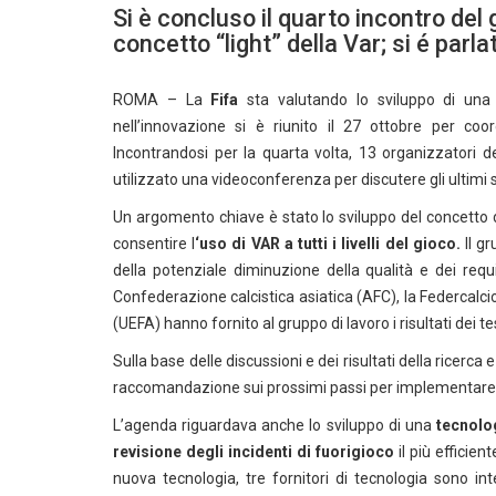
Si è concluso il quarto incontro del
concetto “light” della Var; si é parl
ROMA – La
Fifa
sta valutando lo sviluppo di un
nell’innovazione si è riunito il 27 ottobre per coo
Incontrandosi per la quarta volta, 13 organizzatori d
utilizzato una videoconferenza per discutere gli ultimi s
Un argomento chiave è stato lo sviluppo del concetto 
consentire l
‘uso di VAR a tutti i livelli del gioco.
Il gr
della potenziale diminuzione della qualità e dei requi
Confederazione calcistica asiatica (AFC), la Federcalci
(UEFA) hanno fornito al gruppo di lavoro i risultati dei te
Sulla base delle discussioni e dei risultati della ricerca 
raccomandazione sui prossimi passi per implementare il
L’agenda riguardava anche lo sviluppo di una
tecnolog
revisione degli incidenti di fuorigioco
il più efficien
nuova tecnologia, tre fornitori di tecnologia sono in