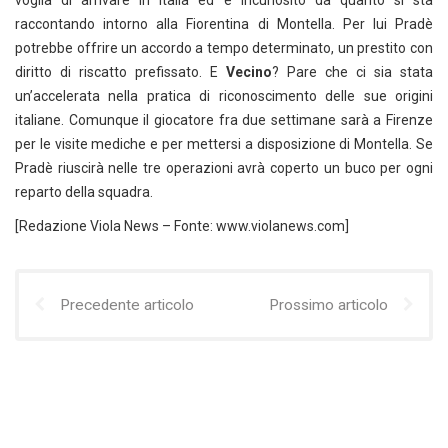
voglia di arrivare in Italia ed è incuriosito da quanto si sta
raccontando intorno alla Fiorentina di Montella. Per lui Pradè
potrebbe offrire un accordo a tempo determinato, un prestito con
diritto di riscatto prefissato. E
Vecino
? Pare che ci sia stata
un’accelerata nella pratica di riconoscimento delle sue origini
italiane. Comunque il giocatore fra due settimane sarà a Firenze
per le visite mediche e per mettersi a disposizione di Montella. Se
Pradè riuscirà nelle tre operazioni avrà coperto un buco per ogni
reparto della squadra.
[Redazione Viola News – Fonte: www.violanews.com]
Precedente articolo
Prossimo articolo