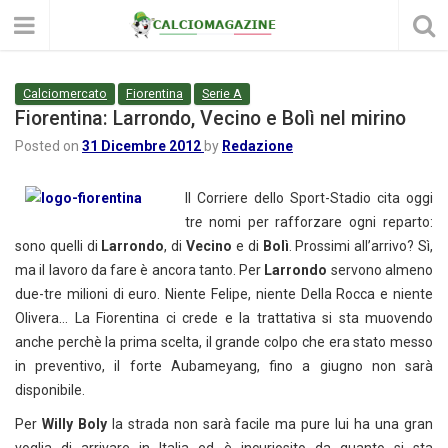
Calciomercato
Fiorentina
Serie A
Fiorentina: Larrondo, Vecino e Bolì nel mirino
Posted on
31 Dicembre 2012
by
Redazione
Il Corriere dello Sport-Stadio
cita oggi
tr
e
nomi per rafforzare ogni reparto:
sono quelli di
Larrondo
, di
Vecino
e di
Bolì
. Prossimi all’arrivo? Sì,
ma il lavoro da fare è ancora tanto. Per
Larrondo
servono almeno
due-tre milioni di euro. Niente Felipe, niente Della Rocca e niente
Olivera… La Fiorentina ci crede e la trattativa si sta muovendo
anche perchè la prima scelta, il grande colpo che era stato messo
in preventivo, il forte Aubameyang, fino a giugno non sarà
disponibile.
Per
Willy Boly
la strada non sarà facile ma pure lui ha una gran