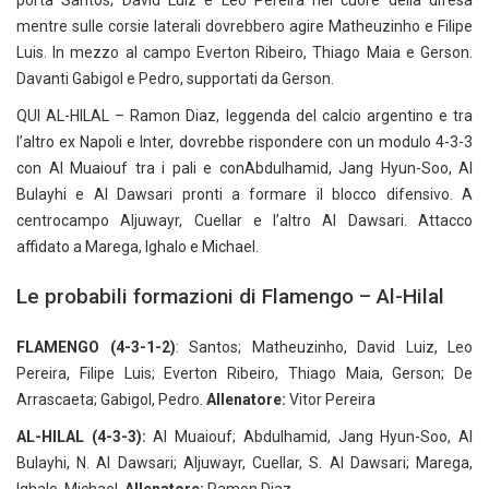
porta Santos; David Luiz e Leo Pereira nel cuore della difesa
mentre sulle corsie laterali dovrebbero agire Matheuzinho e Filipe
Luis. In mezzo al campo Everton Ribeiro, Thiago Maia e Gerson.
Davanti Gabigol e Pedro, supportati da Gerson.
QUI AL-HILAL – Ramon Diaz, leggenda del calcio argentino e tra
l’altro ex Napoli e Inter, dovrebbe rispondere con un modulo 4-3-3
con Al Muaiouf tra i pali e conAbdulhamid, Jang Hyun-Soo, Al
Bulayhi e Al Dawsari pronti a formare il blocco difensivo. A
centrocampo Aljuwayr, Cuellar e l’altro Al Dawsari. Attacco
affidato a Marega, Ighalo e Michael.
Le probabili formazioni di Flamengo – Al-Hilal
FLAMENGO (4-3-1-2)
: Santos; Matheuzinho, David Luiz, Leo
Pereira, Filipe Luis; Everton Ribeiro, Thiago Maia, Gerson; De
Arrascaeta; Gabigol, Pedro.
Allenatore:
Vitor Pereira
AL-HILAL (4-3-3):
Al Muaiouf; Abdulhamid, Jang Hyun-Soo, Al
Bulayhi, N. Al Dawsari; Aljuwayr, Cuellar, S. Al Dawsari; Marega,