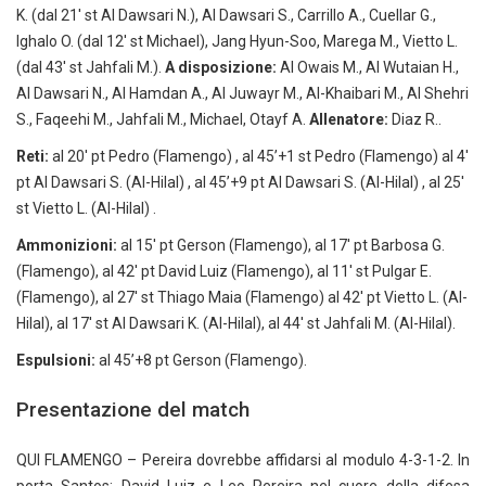
K. (dal 21′ st Al Dawsari N.), Al Dawsari S., Carrillo A., Cuellar G.,
Ighalo O. (dal 12′ st Michael), Jang Hyun-Soo, Marega M., Vietto L.
(dal 43′ st Jahfali M.).
A disposizione:
Al Owais M., Al Wutaian H.,
Al Dawsari N., Al Hamdan A., Al Juwayr M., Al-Khaibari M., Al Shehri
S., Faqeehi M., Jahfali M., Michael, Otayf A.
Allenatore:
Diaz R..
Reti:
al 20′ pt Pedro (Flamengo) , al 45’+1 st Pedro (Flamengo) al 4′
pt Al Dawsari S. (Al-Hilal) , al 45’+9 pt Al Dawsari S. (Al-Hilal) , al 25′
st Vietto L. (Al-Hilal) .
Ammonizioni:
al 15′ pt Gerson (Flamengo), al 17′ pt Barbosa G.
(Flamengo), al 42′ pt David Luiz (Flamengo), al 11′ st Pulgar E.
(Flamengo), al 27′ st Thiago Maia (Flamengo) al 42′ pt Vietto L. (Al-
Hilal), al 17′ st Al Dawsari K. (Al-Hilal), al 44′ st Jahfali M. (Al-Hilal).
Espulsioni:
al 45’+8 pt Gerson (Flamengo).
Presentazione del match
QUI FLAMENGO – Pereira dovrebbe affidarsi al modulo 4-3-1-2. In