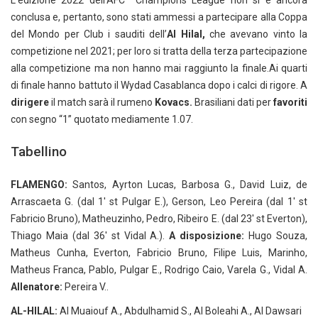
L’edizione 2022 dell’AFC Champions League non si é ancora
conclusa e, pertanto, sono stati ammessi a partecipare alla Coppa
del Mondo per Club i sauditi dell’
Al Hilal,
che avevano vinto la
competizione nel 2021; per loro si tratta della terza partecipazione
alla competizione ma non hanno mai raggiunto la finale.Ai quarti
di finale hanno battuto il Wydad Casablanca dopo i calci di rigore. A
dirigere
il match sarà il rumeno
Kovacs.
Brasiliani dati per
favoriti
con segno “1” quotato mediamente 1.07.
Tabellino
FLAMENGO:
Santos, Ayrton Lucas, Barbosa G., David Luiz, de
Arrascaeta G. (dal 1′ st Pulgar E.), Gerson, Leo Pereira (dal 1′ st
Fabricio Bruno), Matheuzinho, Pedro, Ribeiro E. (dal 23′ st Everton),
Thiago Maia (dal 36′ st Vidal A.).
A disposizione:
Hugo Souza,
Matheus Cunha, Everton, Fabricio Bruno, Filipe Luis, Marinho,
Matheus Franca, Pablo, Pulgar E., Rodrigo Caio, Varela G., Vidal A.
Allenatore:
Pereira V..
AL-HILAL:
Al Muaiouf A., Abdulhamid S., Al Boleahi A., Al Dawsari