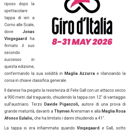
riposo dopo la
spettacolare
tappa di ieri a
Corno alle Scale,
dove
Jonas
Vingegaard
ha
firmato il suo
secondo
successo in
questa edizione,
confermando la sua solidità in
Maglia Azzurra
e rilanciando la
corsa in chiave classifica generale.
Il danese ha piegato la resistenza di Felix Gall con un attacco secco
a 900 metri dal traguardo, chiudendo la tappa con 12″ di vantaggio
sull’austriaco. Terzo
Davide Piganzoli,
autore di una prova di
grande maturità, davanti a
Thymen
Arensman e alla
Maglia Rosa
Afonso Eulalio,
che ha limitato i danni chiudendo a 41″.
La tappa si era infiammata quando
Vingegaard
e Gall, sotto