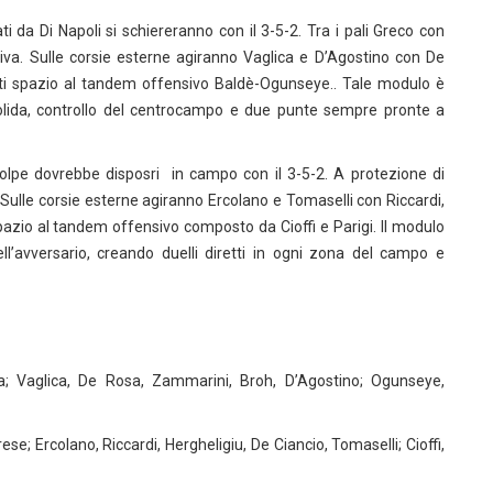
 da Di Napoli si schiereranno con il 3-5-2. Tra i pali Greco con
iva. Sulle corsie esterne agiranno Vaglica e D’Agostino con De
i spazio al tandem offensivo Baldè-Ogunseye.. Tale modulo è
 solida, controllo del centrocampo e due punte sempre pronte a
pe dovrebbe disposri in campo con il 3-5-2. A protezione di
Sulle corsie esterne agiranno Ercolano e Tomaselli con Riccardi,
azio al tandem offensivo composto da Cioffi e Parigi. Il modulo
ll’avversario, creando duelli diretti in ogni zona del campo e
a; Vaglica, De Rosa, Zammarini, Broh, D’Agostino; Ogunseye,
se; Ercolano, Riccardi, Hergheligiu, De Ciancio, Tomaselli; Cioffi,