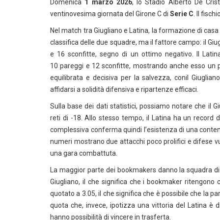
Domenica
1 marzo 2026
, lo Stadio Alberto De Cris
ventinovesima giornata del Girone C di
Serie C
. Il fisch
Nel match tra Giugliano e Latina, la formazione di casa p
classifica delle due squadre, ma il fattore campo: il Giugl
e 16 sconfitte, segno di un ottimo negativo. Il Latin
10 pareggi e 12 sconfitte, mostrando anche esso un pes
equilibrata e decisiva per la salvezza, conil Giuglia
affidarsi a solidità difensiva e ripartenze efficaci.
Sulla base dei dati statistici, possiamo notare che il 
reti di -18. Allo stesso tempo, il Latina ha un record d
complessiva conferma quindi l’esistenza di una contenut
numeri mostrano due attacchi poco prolifici e difese vu
una gara combattuta.
La maggior parte dei bookmakers danno la squadra di c
Giugliano, il che significa che i bookmaker ritengono 
quotato a 3.05, il che significa che è possibile che la pa
quota che, invece, ipotizza una vittoria del Latina è di
hanno possibilità di vincere in trasferta.