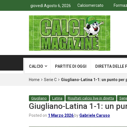
Calciomercato
Formazi
giovedì Agosto 6, 2026
CALCIO
PARTITE DI OGGI
DIRETTA DELLE 
Home
Serie C
Giugliano-Latina 1-1: un punto per 
Giugliano
Latina
Risultati calcio live in diretta
Seri
Giugliano-Latina 1-1: un pu
Posted on
1 Marzo 2026
by
Gabriele Caruso