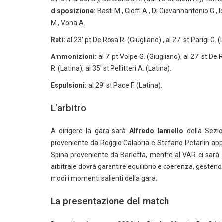
disposizione:
Basti M., Cioffi A., Di Giovannantonio G., I
M., Vona A.
Reti:
al 23′ pt De Rosa R. (Giugliano) , al 27′ st Parigi G. (
Ammonizioni:
al 7′ pt Volpe G. (Giugliano), al 27′ st De 
R. (Latina), al 35′ st Pellitteri A. (Latina).
Espulsioni:
al 29′ st Pace F. (Latina).
L’arbitro
A dirigere la gara sarà
Alfredo Iannello
della Sezio
proveniente da Reggio Calabria e Stefano Petarlin appa
Spina proveniente da Barletta, mentre al VAR ci sarà
arbitrale dovrà garantire equilibrio e coerenza, gesten
modi i momenti salienti della gara.
La presentazione del match