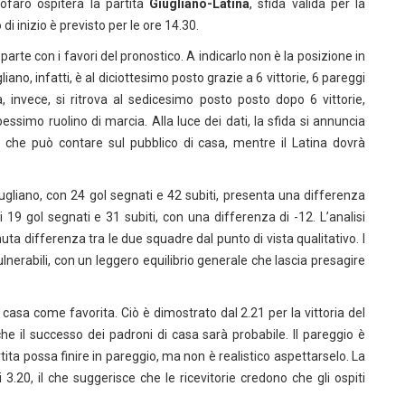
tofaro ospiterà la partita
Giugliano-Latina
, sfida valida per la
io di inizio è previsto per le ore 14.30.
arte con i favori del pronostico. A indicarlo non è la posizione in
iano, infatti, è al diciottesimo posto grazie a 6 vittorie, 6 pareggi
a, invece, si ritrova al sedicesimo posto posto dopo 6 vittorie,
simo ruolino di marcia. Alla luce dei dati, la sfida si annuncia
no che può contare sul pubblico di casa, mentre il Latina dovrà
Giugliano, con 24 gol segnati e 42 subiti, presenta una differenza
i 19 gol segnati e 31 subiti, con una differenza di -12. L’analisi
a differenza tra le due squadre dal punto di vista qualitativo. I
lnerabili, con un leggero equilibrio generale che lascia presagire
asa come favorita. Ciò è dimostrato dal 2.21 per la vittoria del
che il successo dei padroni di casa sarà probabile. Il pareggio è
rtita possa finire in pareggio, ma non è realistico aspettarselo. La
 3.20, il che suggerisce che le ricevitorie credono che gli ospiti