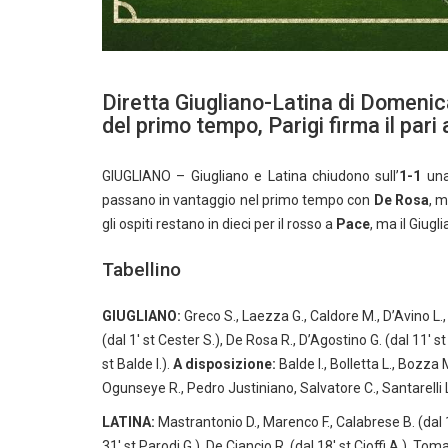
Diretta Giugliano-Latina di Domeni
del primo tempo, Parigi firma il pari 
GIUGLIANO – Giugliano e Latina chiudono sull’
1-1
una 
passano in vantaggio nel primo tempo con
De Rosa
, m
gli ospiti restano in dieci per il rosso a
Pace
, ma il Giugl
Tabellino
GIUGLIANO:
Greco S., Laezza G., Caldore M., D’Avino L.,
(dal 1′ st Cester S.), De Rosa R., D’Agostino G. (dal 11′ st
st Balde I.).
A disposizione:
Balde I., Bolletta L., Bozza M
Ogunseye R., Pedro Justiniano, Salvatore C., Santarelli L
LATINA:
Mastrantonio D., Marenco F., Calabrese B. (dal 18′ 
31′ st Parodi G.), De Ciancio R. (dal 18′ st Cioffi A.), Tomase