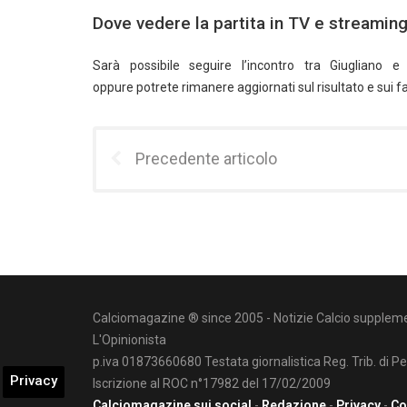
Dove vedere la partita in TV e streamin
Sarà possibile seguire l’incontro tra Giugliano
oppure potrete rimanere aggiornati sul risultato e sui fa
Precedente articolo
Calciomagazine ® since 2005 - Notizie Calcio suppleme
L'Opinionista
p.iva 01873660680 Testata giornalistica Reg. Trib. di P
Privacy
Iscrizione al ROC n°17982 del 17/02/2009
Calciomagazine sui social
-
Redazione
-
Privacy
-
Co