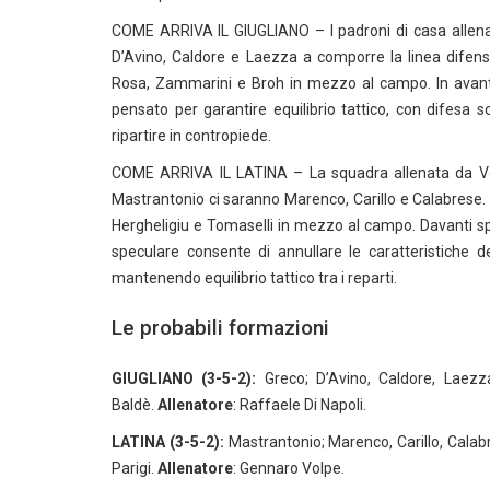
COME ARRIVA IL GIUGLIANO – I padroni di casa allenati
D’Avino, Caldore e Laezza a comporre la linea difens
Rosa, Zammarini e Broh in mezzo al campo. In avant
pensato per garantire equilibrio tattico, con difesa
ripartire in contropiede.
COME ARRIVA IL LATINA – La squadra allenata da Vol
Mastrantonio ci saranno Marenco, Carillo e Calabrese. 
Hergheligiu e Tomaselli in mezzo al campo. Davanti sp
speculare consente di annullare le caratteristiche de
mantenendo equilibrio tattico tra i reparti.
Le probabili formazioni
GIUGLIANO (3-5-2):
Greco; D’Avino, Caldore, Laezz
Baldè.
Allenatore
: Raffaele Di Napoli.
LATINA (3-5-2):
Mastrantonio; Marenco, Carillo, Calabre
Parigi.
Allenatore
: Gennaro Volpe.