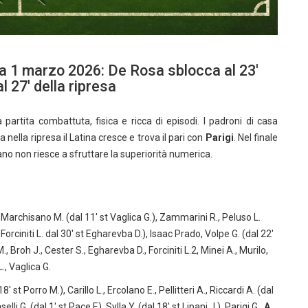
ca 1 marzo 2026: De Rosa sblocca al 23′
al 27′ della ripresa
partita combattuta, fisica e ricca di episodi. I padroni di casa
a nella ripresa il Latina cresce e trova il pari con
Parigi
. Nel finale
iano non riesce a sfruttare la superiorità numerica.
 Marchisano M. (dal 11′ st Vaglica G.), Zammarini R., Peluso L.
 Forciniti L. dal 30′ st Egharevba D.), Isaac Prado, Volpe G. (dal 22′
., Broh J., Cester S., Egharevba D., Forciniti L.2, Minei A., Murilo,
., Vaglica G.
st Porro M.), Carillo L., Ercolano E., Pellitteri A., Riccardi A. (dal
lli G. (dal 1′ st Pace F.), Sylla Y. (dal 18′ st Lipani J.), Parigi G..
A