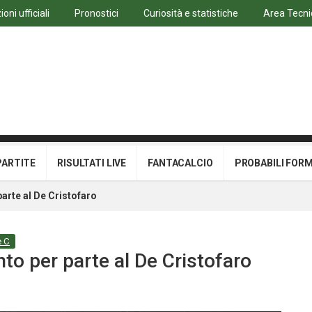
oni ufficiali
Pronostici
Curiosità e statistiche
Area Tecni
PARTITE
RISULTATI LIVE
FANTACALCIO
PROBABILI FOR
parte al De Cristofaro
e C
nto per parte al De Cristofaro