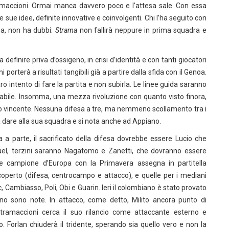
ramaccioni. Ormai manca davvero poco e l’attesa sale. Con essa
le sue idee, definite innovative e coinvolgenti. Chi l’ha seguito con
ma, non ha dubbi:
Strama
non fallirà neppure in prima squadra e
definire priva d’ossigeno, in crisi d’identità e con tanti giocatori
rterà a risultati tangibili già a partire dalla sfida con il Genoa.
ro intento di fare la partita e non subirla. Le linee guida saranno
iabile. Insomma, una mezza rivoluzione con quanto visto finora,
 vincente. Nessuna difesa a tre, ma nemmeno scollamento tra i
da dare alla sua squadra e si nota anche ad Appiano.
a parte, il sacrificato della difesa dovrebbe essere Lucio che
muel, terzini saranno Nagatomo e Zanetti, che dovranno essere
ore campione d’Europa con la Primavera assegna in partitella
coperto (difesa, centrocampo e attacco), e quelle per i mediani
ic, Cambiasso, Poli, Obi e Guarin. Ieri il colombiano è stato provato
no sono note. In attacco, come detto, Milito ancora punto di
Stramaccioni cerca il suo rilancio come attaccante esterno e
so. Forlan chiuderà il tridente, sperando sia quello vero e non la