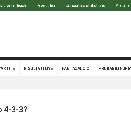
azioni ufficiali
Pronostici
Curiosità e statistiche
Area Te
PARTITE
RISULTATI LIVE
FANTACALCIO
PROBABILI FOR
o 4-3-3?