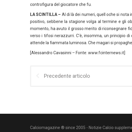
controfigura del giocatore che fu.
LA SCINTILLA –
Al di là dei numeri, quell oche si nota
positivo, sebbene la stagione volga al termine e gli ob
momento, ha avuto il grosso merito di riconsegnare fi
verso i tifosi nerazzurri. C’è, insomma, un principio di
attende la fiammata luminosa. Che magari si propaghe
[Alessandro Cavasinni – Fonte: www.fcinternews.it]
Precedente articolo
Calciomagazine ® since 2005 - Notizie Calcio suppleme