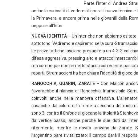
Parte l’Inter di Andrea St
anche la curiosità di vedere all’opera il nuovo tecnico e 
la Primavera, e ancora prima nelle giovanili della Ro
neppure all’Inter.
NUOVA IDENTITÀ –
Un’Inter che non abbiamo esitato a 
sottotono. Vedremo e capiremo se la cura-Stramaccioni po
Le prove tattiche lasciano presagire a un 4-3-3 col chia
difesa aggressiva, pressing alto e attacco interscamb
ma comunque non un netto stacco col recente passato
reparti: Stramaccioni ha ben chiara l’identità di gioco 
RANOCCHIA, GUARIN, ZARATE –
Con Maicon ancora 
favorirebbe il rilancio di Ranocchia. Inamovibile Sa
coinvolti anche nella manovra offensiva. L’allenat
casacche dal colore differente a seconda del ruolo ri
sono 3: contro il
Grifone
si giocano la titolarità Stankov
da vertice basso, anche perché le sue doti da inter
riferimento, mentre le novità arrivano da Zarate. 
l’argentino pare rivitalizzato: il campo darà il respon