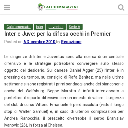
Calciomercato
Inter
Juventus
Serie A
Inter e Juve: per la difesa occhi in Premier
Posted on
6 Dicembre 2010
by
Redazione
Le dirigenze di Inter e Juventus sono alla ricerca di un centrale
difensivo e le strategie potrebbero convergere sullo stesso
oggetto del desiderio. Sul danese Daniel Agger (25) l’Inter è in
pressing da tempo, su consiglio di Rafa Benitez, ma nelle ultime
settimane si sono registrati i primi sondaggi anche dei bianconeri e
anche del Wolfsburg. Beppe Marotta è infatti intenzionato a
puntellare il reparto difensivo con un innesto di valore. L’urgenza
del club di corso Vittorio Emanuele è però assoluta (visto il lungo
stop di Walter Samuel) e, in caso di ulteriori complicazioni per
Andrea Ranocchia, il prescelto diverrebbe il serbo Branislav
Ivanovic (26), in forza al Chelsea.