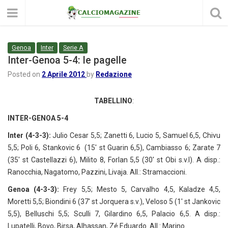
Genoa
Inter
Serie A
Inter-Genoa 5-4: le pagelle
Posted on
2 Aprile 2012
by
Redazione
TABELLINO
:
INTER-GENOA 5-4
Inter (4-3-3):
Julio Cesar 5,5; Zanetti 6, Lucio 5, Samuel 6,5, Chivu
5,5; Poli 6, Stankovic 6 (15′ st Guarin 6,5), Cambiasso 6; Zarate 7
(35′ st Castellazzi 6), Milito 8, Forlan 5,5 (30′ st Obi s.v.l). A disp.:
Ranocchia, Nagatomo, Pazzini, Livaja. All.: Stramaccioni.
Genoa (4-3-3):
Frey 5,5; Mesto 5, Carvalho 4,5, Kaladze 4,5,
Moretti 5,5; Biondini 6 (37′ st Jorquera s.v.), Veloso 5 (1′ st Jankovic
5,5), Belluschi 5,5; Sculli 7, Gilardino 6,5, Palacio 6,5. A disp.:
Lupatelli, Bovo, Birsa, Alhassan, Zé Eduardo. All.: Marino.