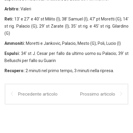
Arbitro:
Valeri
Reti:
13′ e 27′ e 40′ st Milito (I); 38′ Samuel (I); 47′ pt Moretti (G); 14′
st rig. Palacio (G); 29′ st Zarate (I); 35′ st rig. e 45′ st rig. Gilardino
(G)
Ammoniti:
Moretti e Jankovic, Palacio, Mesto (G); Poli, Lucio (I)
Espulsi:
34′ st J. Cesar per fallo da ultimo uomo su Palacio; 39′ st
Belluschi per fallo su Guarin
Recupero:
2 minuti nel primo tempo, 3 minuti nella ripresa.
Precedente articolo
Prossimo articolo