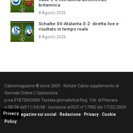
britannica
8 Agosto 2026
Schalke 04-Atalanta 0-2: diretta live e
risultato in tempo reale
8 Agosto 2026
Calciomagazine ® since 2005 - Notizie Calcio supplemento al
Giornale Online L'Opinionista
p.iva 01873660680 Testata giornalistica Reg. Trib. di Pescara
n.08/08 dell'11/04/08 - Iscrizione al ROC n°17982 del 17/02/2009
Privacy
Calciomagazine sui social
-
Redazione
-
Privacy
-
Cookie
Policy