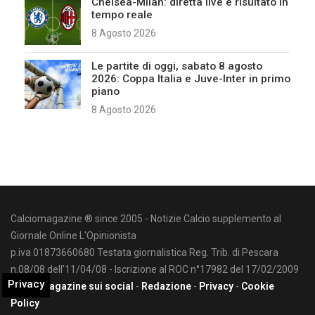
Chelsea-Milan: diretta live e risultato in
tempo reale
8 Agosto 2026
Le partite di oggi, sabato 8 agosto
2026: Coppa Italia e Juve-Inter in primo
piano
8 Agosto 2026
Calciomagazine ® since 2005 - Notizie Calcio supplemento al
Giornale Online L'Opinionista
p.iva 01873660680 Testata giornalistica Reg. Trib. di Pescara
n.08/08 dell'11/04/08 - Iscrizione al ROC n°17982 del 17/02/2009
Privacy
Calciomagazine sui social
-
Redazione
-
Privacy
-
Cookie
Policy