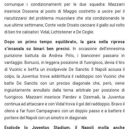
comunque i condizionamenti per le due squadra: Mazzarri
inserisce Dossena al posto di Maggio costretto a uscire per il
riacutizzarsi del problema muscolare che sta condizionando le
sue ultime settimane, Conte vede Orsato cacciare il giallo sul volto
di ben tre calciatori: Vidal, Lichtsteiner e De Ceglie.
Dopo un primo tempo equilibrato, la gara nella ripresa
s’incanala su binari ben precisi.
In occasione dell’ennesima
punizione battuta da Andrea Pirlo, i bianconeri passano in
vantaggio. Bonucci, in leggera posizione di fuorigioco, devia il tiro
di Vucinic e beffa un incolpevole De Sanctis. Il Napoli accusa il
colpo, la Juventus trova addirittura il raddoppio con Vucinic che
batte De Sanctis con un preciso diagonale che, però, viene
ingiustamente annullato dalla terna arbitrale per posizione di
fuorigioco. Mazzarri inserisce Pandev e Dzemaili, la Juventus
continua ad attaccare e con Vidal trova il gol del raddoppio. Bravo il
cileno a far fuori Campagnaro con un doppio passo e a battere il
portiere del Napoli con un sinistro in diagonale.
Esplode lo Juventus Stadium, il Napoli molla anche