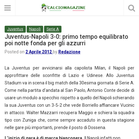
Juventus
Napoli
Serie A
Juventus-Napoli 3-0: primo tempo equilibrato
poi notte fonda per gli azzurri
Posted on
2 Aprile 2012
by
Redazione
La Juventus per avvicinarsi alla capolista Milan, il Napoli per
approfittare delle sconfitte di Lazio e Udinese. Allo Juventus
Stadium va in scena il big match della 30esima giornata di Serie A.
Come nella partita d’andata al San Paolo, Antonio Conte decide di
usare un modulo a specchio rispetto a quello del Napoli schierando
la sua Juventus con un 3-5-2 che vede Borriello affiancare Vucinic
in attacco. Walter Mazzarri recupera Maggio e schiera la squadra
tipo con Zuniga che, come sempre accaduto in questa stagione
nelle gare più importanti, prende il posto di Dossena.
L’inizio di gara è di marca bianconera.
Il Napoli infatti non