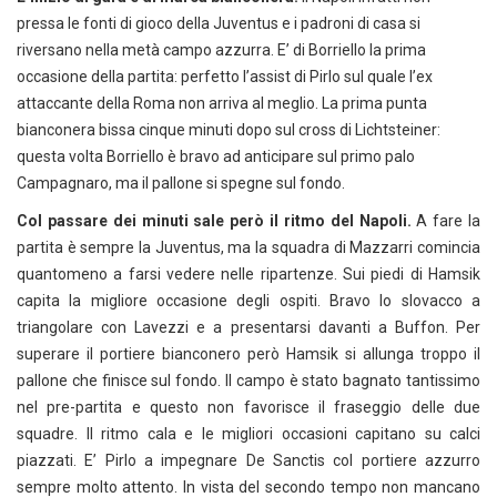
pressa le fonti di gioco della Juventus e i padroni di casa si
riversano nella metà campo azzurra. E’ di Borriello la prima
occasione della partita: perfetto l’assist di Pirlo sul quale l’ex
attaccante della Roma non arriva al meglio. La prima punta
bianconera bissa cinque minuti dopo sul cross di Lichtsteiner:
questa volta Borriello è bravo ad anticipare sul primo palo
Campagnaro, ma il pallone si spegne sul fondo.
Col passare dei minuti sale però il ritmo del Napoli.
A fare la
partita è sempre la Juventus, ma la squadra di Mazzarri comincia
quantomeno a farsi vedere nelle ripartenze. Sui piedi di Hamsik
capita la migliore occasione degli ospiti. Bravo lo slovacco a
triangolare con Lavezzi e a presentarsi davanti a Buffon. Per
superare il portiere bianconero però Hamsik si allunga troppo il
pallone che finisce sul fondo. Il campo è stato bagnato tantissimo
nel pre-partita e questo non favorisce il fraseggio delle due
squadre. Il ritmo cala e le migliori occasioni capitano su calci
piazzati. E’ Pirlo a impegnare De Sanctis col portiere azzurro
sempre molto attento. In vista del secondo tempo non mancano