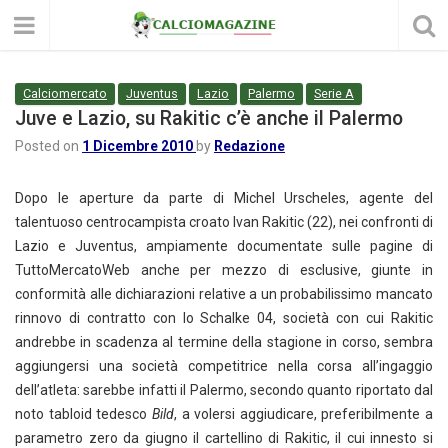
Calciomercato
Juventus
Lazio
Palermo
Serie A
Juve e Lazio, su Rakitic c’è anche il Palermo
Posted on
1 Dicembre 2010
by
Redazione
Dopo le aperture da parte di Michel Urscheles, agente del
talentuoso centrocampista croato Ivan Rakitic (22), nei confronti di
Lazio e Juventus, ampiamente documentate sulle pagine di
TuttoMercatoWeb anche per mezzo di esclusive, giunte in
conformità alle dichiarazioni relative a un probabilissimo mancato
rinnovo di contratto con lo Schalke 04, società con cui Rakitic
andrebbe in scadenza al termine della stagione in corso, sembra
aggiungersi una società competitrice nella corsa all’ingaggio
dell’atleta: sarebbe infatti il Palermo, secondo quanto riportato dal
noto tabloid tedesco
Bild
, a volersi aggiudicare, preferibilmente a
parametro zero da giugno il cartellino di Rakitic, il cui innesto si