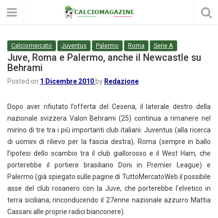
Calciomercato
Juventus
Palermo
Roma
Serie A
Juve, Roma e Palermo, anche il Newcastle su
Behrami
Posted on
1 Dicembre 2010
by
Redazione
Dopo aver rifiutato l’offerta del Cesena, il laterale destro della
nazionale svizzera Valon Behrami (25) continua a rimanere nel
mirino di tre tra i più importanti club italiani: Juventus (alla ricerca
di uomini di rilievo per la fascia destra), Roma (sempre in ballo
l’ipotesi dello scambio tra il club giallorosso e il West Ham, che
porterebbe il portiere brasiliano Doni in Premier League) e
Palermo (già spiegato sulle pagine di TuttoMercatoWeb il possibile
asse del club rosanero con la Juve, che porterebbe l’elvetico in
terra siciliana, rinconducendo il 27enne nazionale azzurro Mattia
Cassani alle proprie radici bianconere).