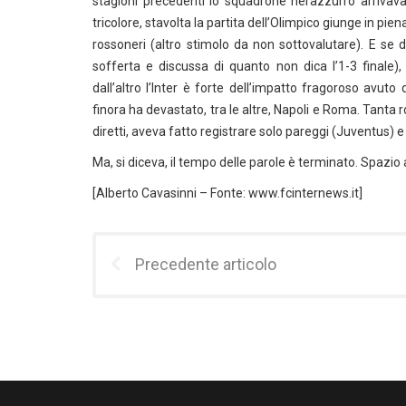
stagioni precedenti lo squadrone nerazzurro arrivava 
tricolore, stavolta la partita dell’Olimpico giunge in pien
rossoneri (altro stimolo da non sottovalutare). E se da
sofferta e discussa di quanto non dica l’1-3 finale),
dall’altro l’Inter è forte dell’impatto fragoroso avuto 
finora ha devastato, tra le altre, Napoli e Roma. Tanta ro
diretti, aveva fatto registrare solo pareggi (Juventus) e
Ma, si diceva, il tempo delle parole è terminato. Spazio
[Alberto Cavasinni – Fonte: www.fcinternews.it]
Precedente articolo