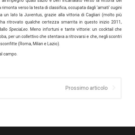
all’impegno quasi sazio e ben incanalato verso la vittoria del
a rimonta verso la testa di classifica, occupata dagli ‘amati’ cugini
 un lato la Juventus, grazie alla vittoria di Cagliari (molto più
 ha ritrovato qualche certezza smarrita in questo inizio 2011,
dallo
SpeciaLeo
. Meno infortuni e tante vittorie: un cocktail che
ba, per un collettivo che stentava a ritrovarsi e che, negli scontri
 sconfitte (Roma, Milan e Lazio).
 al campo.
Prossimo articolo