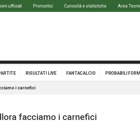
ni ufficiali
Pronostici
Curiosità e statistiche
Area Tecni
PARTITE
RISULTATI LIVE
FANTACALCIO
PROBABILI FOR
acciamo i carnefici
llora facciamo i carnefici