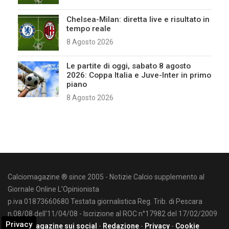
Chelsea-Milan: diretta live e risultato in
tempo reale
8 Agosto 2026
Le partite di oggi, sabato 8 agosto
2026: Coppa Italia e Juve-Inter in primo
piano
8 Agosto 2026
Calciomagazine ® since 2005 - Notizie Calcio supplemento al
Giornale Online L'Opinionista
p.iva 01873660680 Testata giornalistica Reg. Trib. di Pescara
n.08/08 dell'11/04/08 - Iscrizione al ROC n°17982 del 17/02/2009
Privacy
Calciomagazine sui social
-
Redazione
-
Privacy
-
Cookie