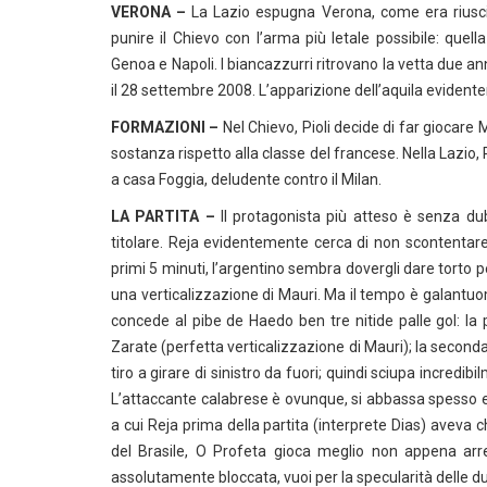
VERONA –
La Lazio espugna Verona, come era riusci
punire il Chievo con l’arma più letale possibile: quel
Genoa e Napoli. I biancazzurri ritrovano la vetta due an
il 28 settembre 2008. L’apparizione dell’aquila evidente
FORMAZIONI –
Nel Chievo, Pioli decide di far giocare 
sostanza rispetto alla classe del francese. Nella Lazio,
a casa Foggia, deludente contro il Milan.
LA PARTITA –
Il protagonista più atteso è senza du
titolare. Reja evidentemente cerca di non scontentare 
primi 5 minuti, l’argentino sembra dovergli dare torto p
una verticalizzazione di Mauri. Ma il tempo è galantu
concede al pibe de Haedo ben tre nitide palle gol: la
Zarate (perfetta verticalizzazione di Mauri); la seconda 
tiro a girare di sinistro da fuori; quindi sciupa incredibi
L’attaccante calabrese è ovunque, si abbassa spesso e
a cui Reja prima della partita (interprete Dias) aveva 
del Brasile, O Profeta gioca meglio non appena arr
assolutamente bloccata, vuoi per la specularità delle du