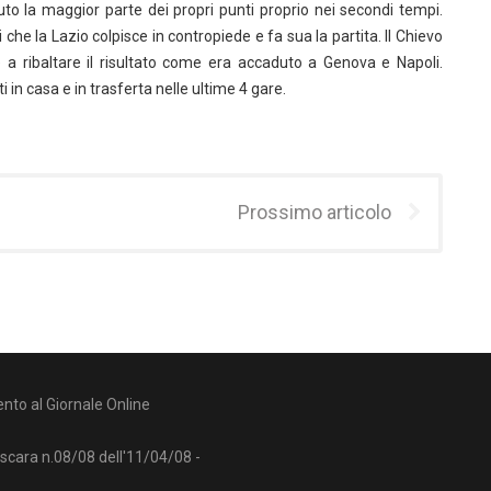
o la maggior parte dei propri punti proprio nei secondi tempi.
he la Lazio colpisce in contropiede e fa sua la partita. Il Chievo
a ribaltare il risultato come era accaduto a Genova e Napoli.
i in casa e in trasferta nelle ultime 4 gare.
Prossimo articolo
nto al Giornale Online
escara n.08/08 dell'11/04/08 -