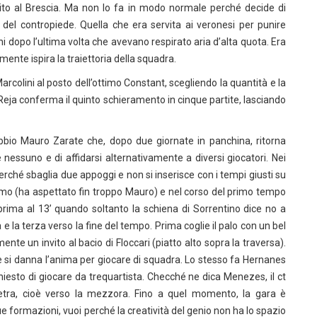
to al Brescia. Ma non lo fa in modo normale perché decide di
la del contropiede. Quella che era servita ai veronesi per punire
ni dopo l’ultima volta che avevano respirato aria d’alta quota. Era
mente ispira la traiettoria della squadra.
Marcolini al posto dell’ottimo Constant, scegliendo la quantità e la
 Reja conferma il quinto schieramento in cinque partite, lasciando
bbio Mauro Zarate che, dopo due giornate in panchina, ritorna
nessuno e di affidarsi alternativamente a diversi giocatori. Nei
erché sbaglia due appoggi e non si inserisce con i tempi giusti su
omo (ha aspettato fin troppo Mauro) e nel corso del primo tempo
 prima al 13’ quando soltanto la schiena di Sorrentino dice no a
e la terza verso la fine del tempo. Prima coglie il palo con un bel
lmente un invito al bacio di Floccari (piatto alto sopra la traversa).
 si danna l’anima per giocare di squadra. Lo stesso fa Hernanes
chiesto di giocare da trequartista. Checché ne dica Menezes, il ct
etra, cioè verso la mezzora. Fino a quel momento, la gara è
e formazioni, vuoi perché la creatività del genio non ha lo spazio