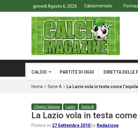
Calciomercato
Formazi
giovedì Agosto 6, 2026
CALCIO
PARTITE DI OGGI
DIRETTA DELLE 
Home
Serie A
La Lazio vola in testa come l’aquil
Chievo Verona
Lazio
Serie A
La Lazio vola in testa come 
Posted on
27 Settembre 2010
by
Redazione