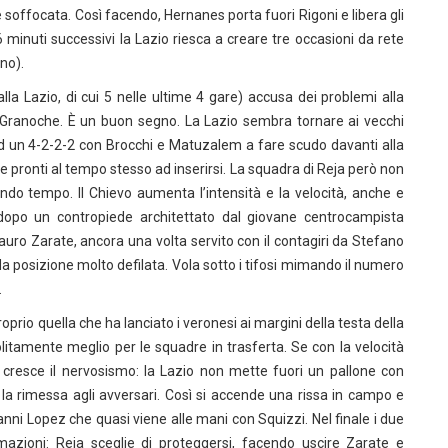
e soffocata. Così facendo, Hernanes porta fuori Rigoni e libera gli
6 minuti successivi la Lazio riesca a creare tre occasioni da rete
ano).
alla Lazio, di cui 5 nelle ultime 4 gare) accusa dei problemi alla
a Granoche. È un buon segno. La Lazio sembra tornare ai vecchi
ad un 4-2-2-2 con Brocchi e Matuzalem a fare scudo davanti alla
e pronti al tempo stesso ad inserirsi. La squadra di Reja però non
ondo tempo. Il Chievo aumenta l’intensità e la velocità, anche e
dopo un contropiede architettato dal giovane centrocampista
auro Zarate, ancora una volta servito con il contagiri da Stefano
da posizione molto defilata. Vola sotto i tifosi mimando il numero
.
prio quella che ha lanciato i veronesi ai margini della testa della
olitamente meglio per le squadre in trasferta. Se con la velocità
 cresce il nervosismo: la Lazio non mette fuori un pallone con
re la rimessa agli avversari. Così si accende una rissa in campo e
anni Lopez che quasi viene alle mani con Squizzi. Nel finale i due
mazioni: Reja sceglie di proteggersi, facendo uscire Zarate e