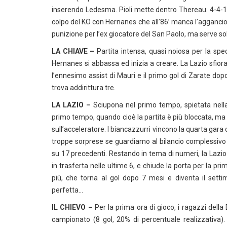
inserendo Ledesma. Pioli mette dentro Thereau. 4-4-1-1
colpo del KO con Hernanes che all’86’ manca l’aggancio
punizione per l’ex giocatore del San Paolo, ma serve solo
LA CHIAVE –
Partita intensa, quasi noiosa per la spec
Hernanes si abbassa ed inizia a creare. La Lazio sfiora
l’ennesimo assist di Mauri e il primo gol di Zarate dop
trova addirittura tre.
LA LAZIO –
Sciupona nel primo tempo, spietata nella 
primo tempo, quando cioè la partita è più bloccata, ma s
sull’acceleratore. I biancazzurri vincono la quarta gara 
troppe sorprese se guardiamo al bilancio complessivo d
su 17 precedenti. Restando in tema di numeri, la Lazio v
in trasferta nelle ultime 6, e chiude la porta per la p
più, che torna al gol dopo 7 mesi e diventa il set
perfetta…
IL CHIEVO –
Per la prima ora di gioco, i ragazzi dell
campionato (8 gol, 20% di percentuale realizzativa). 