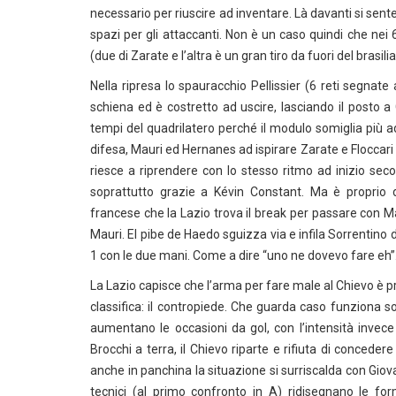
necessario per riuscire ad inventare. Là davanti si sent
spazi per gli attaccanti. Non è un caso quindi che nei 
(due di Zarate e l’altra è un gran tiro da fuori del brasili
Nella ripresa lo spauracchio Pellissier (6 reti segnate 
schiena ed è costretto ad uscire, lasciando il posto 
tempi del quadrilatero perché il modulo somiglia più 
difesa, Mauri ed Hernanes ad ispirare Zarate e Floccari 
riesce a riprendere con lo stesso ritmo ad inizio sec
soprattutto grazie a Kévin Constant. Ma è proprio 
francese che la Lazio trova il break per passare con M
Mauri. El pibe de Haedo sguizza via e infila Sorrentino 
1 con le due mani. Come a dire “uno ne dovevo fare eh”
La Lazio capisce che l’arma per fare male al Chievo è pro
classifica: il contropiede. Che guarda caso funziona s
aumentano le occasioni da gol, con l’intensità invece
Brocchi a terra, il Chievo riparte e rifiuta di concede
anche in panchina la situazione si surriscalda con Giov
tecnici (al primo confronto in A) ridisegnano le for