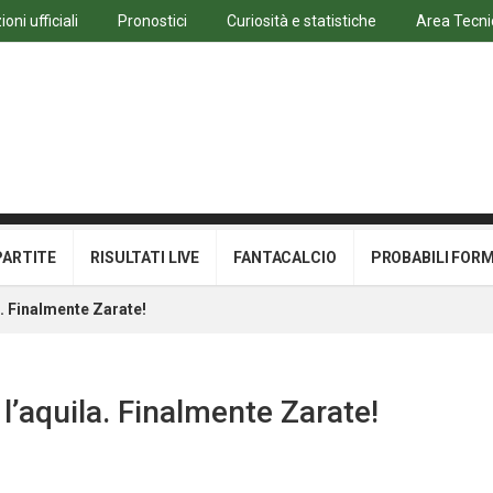
oni ufficiali
Pronostici
Curiosità e statistiche
Area Tecni
PARTITE
RISULTATI LIVE
FANTACALCIO
PROBABILI FOR
a. Finalmente Zarate!
l’aquila. Finalmente Zarate!