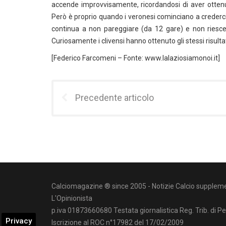
accende improvvisamente, ricordandosi di aver ottenut
Però è proprio quando i veronesi cominciano a crederci c
continua a non pareggiare (da 12 gare) e non riesce 
Curiosamente i clivensi hanno ottenuto gli stessi risultat
[Federico Farcomeni – Fonte: www.lalaziosiamonoi.it]
Precedente articolo
Calciomagazine ® since 2005 - Notizie Calcio suppleme
L'Opinionista
p.iva 01873660680 Testata giornalistica Reg. Trib. di P
Privacy
Iscrizione al ROC n°17982 del 17/02/2009