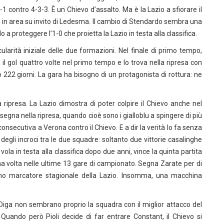
 contro 4-3-3. È un Chievo d’assalto. Ma è la Lazio a sfiorare il
 in area su invito di Ledesma. Il cambio di Stendardo sembra una
 a proteggere l’1-0 che proietta la Lazio in testa alla classifica.
ularità iniziale delle due formazioni. Nel finale di primo tempo,
 il gol quattro volte nel primo tempo e lo trova nella ripresa con
o 222 giorni. La gara ha bisogno di un protagonista di rottura: ne
ripresa. La Lazio dimostra di poter colpire il Chievo anche nel
egna nella ripresa, quando cioè sono i gialloblu a spingere di più
consecutiva a Verona contro il Chievo. E a dir la verità lo fa senza
egli incroci tra le due squadre: soltanto due vittorie casalinghe
ola in testa alla classifica dopo due anni, vince la quinta partita
rima volta nelle ultime 13 gare di campionato. Segna Zarate per di
timo marcatore stagionale della Lazio. Insomma, una macchina
a Diga non sembrano proprio la squadra con il miglior attacco del
Quando però Pioli decide di far entrare Constant, il Chievo si