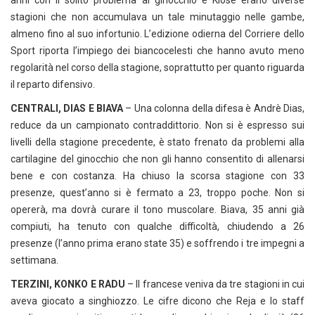
anni con il solito problema al ginocchio e Klose erano diverse
stagioni che non accumulava un tale minutaggio nelle gambe,
almeno fino al suo infortunio. L’edizione odierna del Corriere dello
Sport riporta l’impiego dei biancocelesti che hanno avuto meno
regolarità nel corso della stagione, soprattutto per quanto riguarda
il reparto difensivo.
CENTRALI, DIAS E BIAVA
– Una colonna della difesa è Andrè Dias,
reduce da un campionato contraddittorio. Non si è espresso sui
livelli della stagione precedente, è stato frenato da problemi alla
cartilagine del ginocchio che non gli hanno consentito di allenarsi
bene e con costanza. Ha chiuso la scorsa stagione con 33
presenze, quest’anno si è fermato a 23, troppo poche. Non si
opererà, ma dovrà curare il tono muscolare. Biava, 35 anni già
compiuti, ha tenuto con qualche difficoltà, chiudendo a 26
presenze (l’anno prima erano state 35) e soffrendo i tre impegni a
settimana.
TERZINI, KONKO E RADU
– Il francese veniva da tre stagioni in cui
aveva giocato a singhiozzo. Le cifre dicono che Reja e lo staff