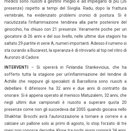
medico sono riusciti a gestirlo meglio e ad impiegarlo di più (26
presenze) rispetto ai tempi del Siviglia. Radu, dopo la frattura
vertebrale, ha evidenziato problemi cronici di postura. Si è
riacutizzata l’infiammazione tendinea alla parte posteriore del
ginocchio, ha chiuso con 21 presenze. Veramente poche per un
giocatore di 26 anni e del suo livello, nelle ultime due stagioni ha
saltato 29 partite in serie A, numeri importanti. Adesso il rumeno si
sta curando a Bucarest, la speranza è di ritrovarlo al top nel ritiro di
Auronzo di Cadore.
INTERVENTI
– Si opererà in Finlandia Stankevicius, che ha
sofferto tutta la stagione per un’infiammazione del tendine di
Achille che neppure gli specialisti di Barcellona sono riusciti a
debellare. Il difensore ha 32 anni e due anni di contratto da
onorare. Si è appena operato al menisco Matuzalem, 32 anni, che
negli ultimi due campionati è riuscito a superare quota 20
presenze come non gli succedeva dal 2005 quando giocava nello
Shakhtar. Brocchi avrà l’autorizzazione a tornare a correre e a
calciare un pallone solo ai primi di agosto, lo stop forzato di tre
mesi non conosce deroghe. Klose tra pochi giorni compirà 34 anni,