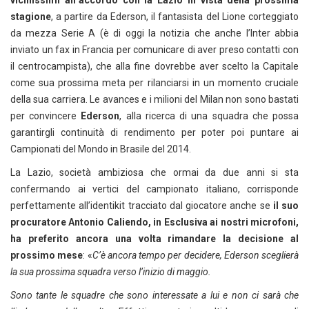
vicinissimi all’accordo con la Lazio in vista della prossima
stagione
, a partire da Ederson, il fantasista del Lione corteggiato
da mezza Serie A (è di oggi la notizia che anche l’Inter abbia
inviato un fax in Francia per comunicare di aver preso contatti con
il centrocampista), che alla fine dovrebbe aver scelto la Capitale
come sua prossima meta per rilanciarsi in un momento cruciale
della sua carriera. Le avances e i milioni del Milan non sono bastati
per convincere
Ederson
, alla ricerca di una squadra che possa
garantirgli continuità di rendimento per poter poi puntare ai
Campionati del Mondo in Brasile del 2014.
La Lazio, società ambiziosa che ormai da due anni si sta
confermando ai vertici del campionato italiano, corrisponde
perfettamente all’identikit tracciato dal giocatore anche se
il suo
procuratore Antonio Caliendo, in Esclusiva ai nostri microfoni,
ha preferito ancora una volta rimandare la decisione al
prossimo mese
: «
C’è ancora tempo per decidere, Ederson sceglierà
la sua prossima squadra verso l’inizio di maggio.
Sono tante le squadre che sono interessate a lui e non ci sarà che