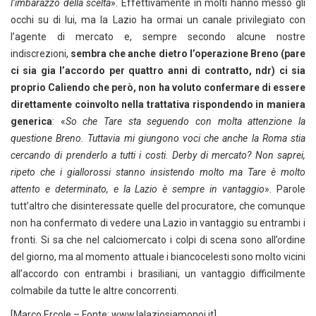
l’imbarazzo della scelta
». Effettivamente in molti hanno messo gli
occhi su di lui, ma la Lazio ha ormai un canale privilegiato con
l’agente di mercato e, sempre secondo alcune nostre
indiscrezioni,
sembra che anche dietro l’operazione Breno (pare
ci sia gia l’accordo per quattro anni di contratto, ndr) ci sia
proprio Caliendo che però, non ha voluto confermare di essere
direttamente coinvolto nella trattativa rispondendo in maniera
generica
: «
So che Tare sta seguendo con molta attenzione la
questione Breno. Tuttavia mi giungono voci che anche la Roma stia
cercando di prenderlo a tutti i costi. Derby di mercato? Non saprei,
ripeto che i giallorossi stanno insistendo molto ma Tare è molto
attento e determinato, e la Lazio è sempre in vantaggio
». Parole
tutt’altro che disinteressate quelle del procuratore, che comunque
non ha confermato di vedere una Lazio in vantaggio su entrambi i
fronti. Si sa che nel calciomercato i colpi di scena sono all’ordine
del giorno, ma al momento attuale i biancocelesti sono molto vicini
all’accordo con entrambi i brasiliani, un vantaggio difficilmente
colmabile da tutte le altre concorrenti.
[Marco Ercole – Fonte: www.lalaziosiamonoi.it]