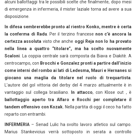
alcuni ballottaggi tra le possibili scelte che finalmente, dopo mesi
di emergenza in infermeria, il mister laziale torna ad avere a sua
disposizione.
In difesa sembrerebbe pronto al rientro Konko, mentre è certa
la conferma di Radu
. Per il terzino francese
non c’è ancora la
certezza assoluta
visto che anche
oggi Reja non lo ha provato
nella linea a quattro “titolare”, ma ha scelto nuovamente
Scaloni
. La coppia centrale sarà composta da Biava e Diakitè. A
centrocampo, con
Brocchi e Gonzalez pronti a partire dall’inizio
come interni del rombo ai lati di Ledesma, Mauri e Hernanes si
giocano una maglia da titolare nel ruolo di trequartista
.
L’autore del gol vittoria del derby del 4 marzo attualmente è in
vantaggio sul collega brasiliano.
In attacco
, con Klose out , è
ballottaggio aperto tra Alfaro e Rocchi per completare il
tandem offensivo con Kozak.
Nella partita di oggi il ceco ha fatto
reparto con entrambi.
INFERMERIA
– Senad Lulic ha svolto lavoro atletico sul campo.
Marius Stankevicius verrà sottoposto in serata a controllo