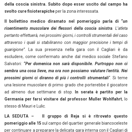
della coscia sinistra. Subito dopo esser uscito dal campo ha
svolto cure fisioterapiche
per la zona interessata.
Il bollettino medico diramato nel pomeriggio parla di “
un
risentimento muscolare dei flessori della coscia sinistra
. L’atleta
pertanto effettuerà, nei prossimi giorni, i controlli strumentali del caso
attraverso i quali si stabiliranno con maggior precisione i tempi di
guarigione”
. La sua presenza nella gara con il Cagliari è da
escludere, come confermato anche dal medico sociale Stefano
Salvatori:
“Per domenica non sarà disponibile. Purtroppo non ci
sembra una cosa lieve, ma ora non possiamo valutare l’entità. Nei
prossimi giorni ci diranno di più i controlli strumentali
“. Si teme
una lesione muscolare di primo grado che porterebbe il giocatore
ad almeno due settimane di stop.
In serata è partito per la
Germania per farsi visitare
dal professor Muller Wohlfahrt
, lo
stesso di Mauri e Lulic.
LA SEDUTA – Il gruppo di Reja si è ritrovato questo
pomeriggio alle 15
sul campo del quartier generale biancoceleste
per continuare a preparare la delicata gara interna con il Cagliari di