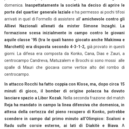
domenica.
Inaspettatamente la società ha deciso di aprire le
porte del quartier generale laziale
e ha permesso ai pochi tifosi
arrivati in quel di Formello di assistere all’
amichevole contro gli
Allievi Nazionali allenati da mister Simone Inzaghi. La
formazione scesa inizialmente in campo contro le giovani
aquile classe ’95 (tra le quali hanno giocato anche Makinwa e
Marchetti) era disposta secondo 4-3-1-2,
già provato in questi
giorni. La difesa era composta da Konko, Cana, Dias e Zauri, a
centrocampo Candreva, Matuzalem e Brocchi si sono mossi alle
spalle di Mauri che giocava come vertice alto del rombo di
centrocampo.
In attacco Rocchi ha fatto coppia con Klose, ma, dopo circa 15
minuti di gioco, il bomber di origine polacca ha dovuto
lasciare spazio a Libor Kozak.
Nella seconda frazione del match
Reja ha mandato in campo la linea difensiva che domenica, in
attesa della certezza del pieno recupero di Konko, potrebbe
scendere in campo dal primo minuto all’Olimpico: Scaloni e
Radu sulle corsie esterne, ai lati di Diakitè e Biava
. A