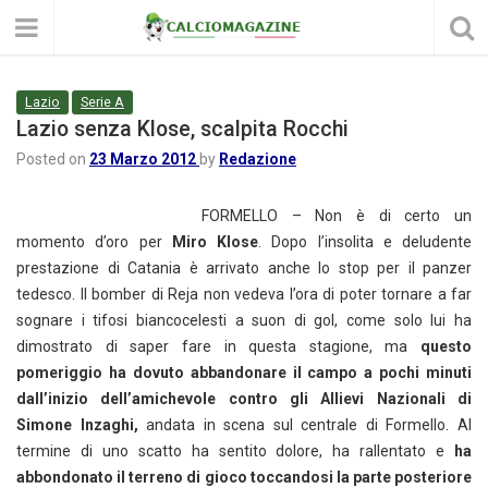
Lazio
Serie A
Lazio senza Klose, scalpita Rocchi
Posted on
23 Marzo 2012
by
Redazione
FORMELLO – Non è di certo un
momento d’oro per
Miro Klose
. Dopo l’insolita e deludente
prestazione di Catania è arrivato anche lo stop per il panzer
tedesco. Il bomber di Reja non vedeva l’ora di poter tornare a far
sognare i tifosi biancocelesti a suon di gol, come solo lui ha
dimostrato di saper fare in questa stagione, ma
questo
pomeriggio ha dovuto abbandonare il campo a pochi minuti
dall’inizio dell’amichevole contro gli Allievi Nazionali di
Simone Inzaghi,
andata in scena sul centrale di Formello. Al
termine di uno scatto ha sentito dolore, ha rallentato e
ha
abbondonato il terreno di gioco toccandosi la parte posteriore