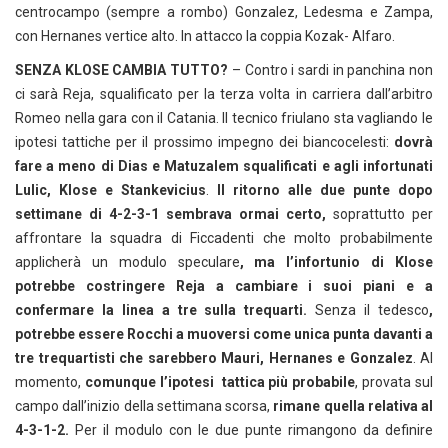
centrocampo (sempre a rombo) Gonzalez, Ledesma e Zampa,
con Hernanes vertice alto. In attacco la coppia Kozak- Alfaro.
SENZA KLOSE CAMBIA TUTTO?
– Contro i sardi in panchina non
ci sarà Reja, squalificato per la terza volta in carriera dall’arbitro
Romeo nella gara con il Catania. Il tecnico friulano sta vagliando le
ipotesi tattiche per il prossimo impegno dei biancocelesti:
dovrà
fare a meno di Dias e Matuzalem squalificati e agli infortunati
Lulic, Klose e Stankevicius
.
Il ritorno alle due punte dopo
settimane di 4-2-3-1 sembrava ormai certo,
soprattutto per
affrontare la squadra di Ficcadenti che molto probabilmente
applicherà un modulo speculare
, ma l’infortunio di Klose
potrebbe costringere Reja a cambiare i suoi piani e a
confermare la linea a tre sulla trequarti.
Senza il tedesco
,
potrebbe essere Rocchi a muoversi come unica punta davanti a
tre trequartisti che sarebbero Mauri, Hernanes e Gonzalez
. Al
momento,
comunque l’ipotesi tattica più probabile
, provata sul
campo dall’inizio della settimana scorsa,
rimane quella relativa al
4-3-1-2.
Per il modulo con le due punte rimangono da definire