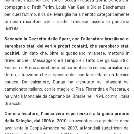
nomi internazionali che sono fioccati in questi giorni, Dunga è in
compagnia di Fatih Terim, Louis Van Gaal e Didier Deschamps –
per quest’ultimo, il ds del Marsiglia ha smentito categoricamente
ai nostri microfoni che il mister francese lascerà la panchina
dell’OM.
Secondo la Gazzetta dello Sport, con l’allenatore brasiliano ci
sarebbero stati dei veri e propri contatti, che sarebbero stati
positivi.
Un dato che, oltre al quotidiano milanese, mettono in
rilievo anche Il Messaggero e Il Tempo è il fatto che gli acquisti di
Ederson e Breno andrebbero ad aumentare la colonia brasiliana a
Roma, situazione che si sposerebbe con la scelta di un tecnico
carioca. Da calciatore, Dunga ha disputato sei stagioni nel
campionato italiano, con le maglie di Pisa, Fiorentina e Pescara, e
ha vinto il Mondiale da capitano del Brasile nel 1994, contro l’Italia
di Sacchi.
Come allenatore, l’unica vera esperienza è alla guida proprio
della Seleção, dal 2006 al 2010.
Un’avventura in agrodolce: dopo
aver vinto la Coppa America nel 2007, ai Mondiali sudafricani del