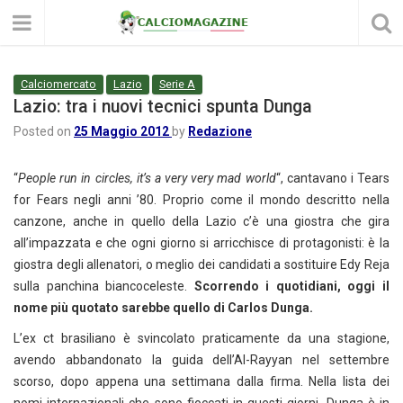
Calciomercato
Lazio
Serie A
Lazio: tra i nuovi tecnici spunta Dunga
Posted on
25 Maggio 2012
by
Redazione
“
People run in circles, it’s a very very mad world
“, cantavano i Tears
for Fears negli anni ’80. Proprio come il mondo descritto nella
canzone, anche in quello della Lazio c’è una giostra che gira
all’impazzata e che ogni giorno si arricchisce di protagonisti: è la
giostra degli allenatori, o meglio dei candidati a sostituire Edy Reja
sulla panchina biancoceleste.
Scorrendo i quotidiani, oggi il
nome più quotato sarebbe quello di Carlos Dunga.
L’ex ct brasiliano è svincolato praticamente da una stagione,
avendo abbandonato la guida dell’Al-Rayyan nel settembre
scorso, dopo appena una settimana dalla firma. Nella lista dei