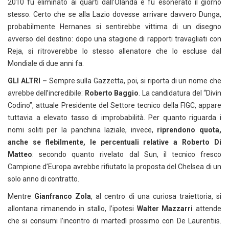
2010 fu eliminato ai quarti dall’Olanda e fu esonerato il giorno
stesso. Certo che se alla Lazio dovesse arrivare davvero Dunga,
probabilmente Hernanes si sentirebbe vittima di un disegno
avverso del destino: dopo una stagione di rapporti travagliati con
Reja, si ritroverebbe lo stesso allenatore che lo escluse dal
Mondiale di due anni fa.
GLI ALTRI –
Sempre sulla Gazzetta, poi, si riporta di un nome che
avrebbe dell’incredibile:
Roberto Baggio
. La candidatura del “Divin
Codino”, attuale Presidente del Settore tecnico della FIGC, appare
tuttavia a elevato tasso di improbabilità. Per quanto riguarda i
nomi soliti per la panchina laziale, invece,
riprendono quota,
anche se flebilmente, le percentuali relative a Roberto Di
Matteo
: secondo quanto rivelato dal Sun, il tecnico fresco
Campione d’Europa avrebbe rifiutato la proposta del Chelsea di un
solo anno di contratto.
Mentre
Gianfranco Zola
, al centro di una curiosa traiettoria, si
allontana rimanendo in stallo, l’ipotesi
Walter Mazzarri
attende
che si consumi l’incontro di martedì prossimo con De Laurentiis.