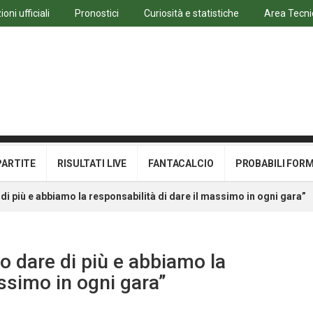
oni ufficiali
Pronostici
Curiosità e statistiche
Area Tecni
PARTITE
RISULTATI LIVE
FANTACALCIO
PROBABILI FOR
 più e abbiamo la responsabilità di dare il massimo in ogni gara”
 dare di più e abbiamo la
assimo in ogni gara”