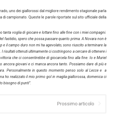
drado, uno dei giallorossi dal migliore rendimento stagionale parla
 di campionato. Queste le parole riportate sul sito ufficiale della
o tanta voglia di giocare e lottare fino alle fine con i miei compagni.
del fastidio, spero che possa passare quanto prima. A Novara non è
top e il campo duro non mi ha agevolato; sono riuscito a terminare la
 I risultati ottenuti ultimamente ci costringono a cercare di ottenere i
toria che ci consentirebbe di giocarcela fino alla fine. Io e Muriel
 ancora giovani e ci manca ancora tanto. Possiamo dare di più e
 gara. Personalmente in questo momento penso solo al Lecce e a
ena ho realizzato il mio primo gol in maglia giallorossa, domenica ci
to bisogno di punti”.
Prossimo articolo