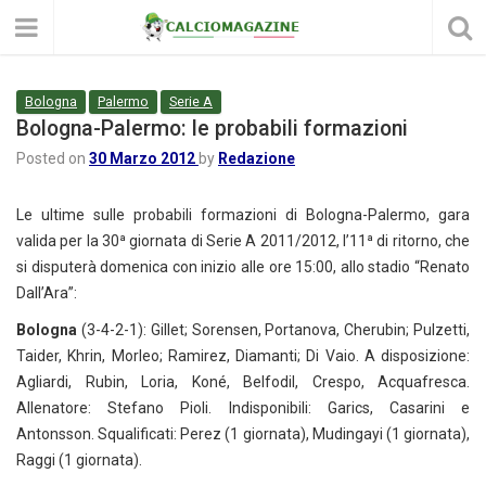
Bologna
Palermo
Serie A
Bologna-Palermo: le probabili formazioni
Posted on
30 Marzo 2012
by
Redazione
Le ultime sulle probabili formazioni di Bologna-Palermo, gara
valida per la 30ª giornata di Serie A 2011/2012, l’11ª di ritorno, che
si disputerà domenica con inizio alle ore 15:00, allo stadio “Renato
Dall’Ara”:
Bologna
(3-4-2-1): Gillet; Sorensen, Portanova, Cherubin; Pulzetti,
Taider, Khrin, Morleo; Ramirez, Diamanti; Di Vaio. A disposizione:
Agliardi, Rubin, Loria, Koné, Belfodil, Crespo, Acquafresca.
Allenatore: Stefano Pioli. Indisponibili: Garics, Casarini e
Antonsson. Squalificati: Perez (1 giornata), Mudingayi (1 giornata),
Raggi (1 giornata).