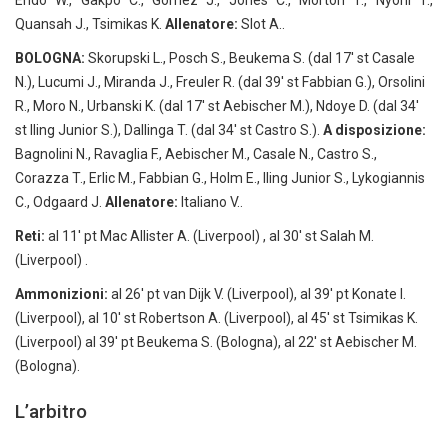
Endo W., Gakpo C., Gomez J., Jones C., Morton T., Nyoni T.,
Quansah J., Tsimikas K.
Allenatore:
Slot A..
BOLOGNA:
Skorupski L., Posch S., Beukema S. (dal 17′ st Casale
N.), Lucumi J., Miranda J., Freuler R. (dal 39′ st Fabbian G.), Orsolini
R., Moro N., Urbanski K. (dal 17′ st Aebischer M.), Ndoye D. (dal 34′
st Iling Junior S.), Dallinga T. (dal 34′ st Castro S.).
A disposizione:
Bagnolini N., Ravaglia F., Aebischer M., Casale N., Castro S.,
Corazza T., Erlic M., Fabbian G., Holm E., Iling Junior S., Lykogiannis
C., Odgaard J.
Allenatore:
Italiano V..
Reti:
al 11′ pt Mac Allister A. (Liverpool) , al 30′ st Salah M.
(Liverpool) .
Ammonizioni:
al 26′ pt van Dijk V. (Liverpool), al 39′ pt Konate I.
(Liverpool), al 10′ st Robertson A. (Liverpool), al 45′ st Tsimikas K.
(Liverpool) al 39′ pt Beukema S. (Bologna), al 22′ st Aebischer M.
(Bologna).
L’arbitro