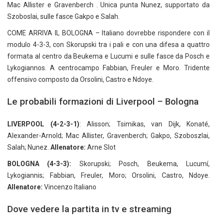
Mac Allister e Gravenberch . Unica punta Nunez, supportato da
Szoboslai, sulle fasce Gakpo e Salah.
COME ARRIVA IL BOLOGNA – Italiano dovrebbe rispondere con il
modulo 4-3-3, con Skorupski tra i pali e con una difesa a quattro
formata al centro da Beukema e Lucumi e sulle fasce da Posch e
Lykogiannos. A centrocampo Fabbian, Freuler e Moro. Tridente
offensivo composto da Orsolini, Castro e Ndoye.
Le probabili formazioni di Liverpool – Bologna
LIVERPOOL (4-2-3-1)
: Alisson; Tsimikas, van Dijk, Konaté,
Alexander-Arnold; Mac Allister, Gravenberch; Gakpo, Szoboszlai,
Salah; Nunez.
Allenatore:
Arne Slot
BOLOGNA (4-3-3):
Skorupski; Posch, Beukema, Lucumí,
Lykogiannis; Fabbian, Freuler, Moro; Orsolini, Castro, Ndoye.
Allenatore:
Vincenzo Italiano
Dove vedere la partita in tv e streaming