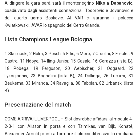
A dirigere la gara sarà sarà il montenegrino
Nikola Dabanovic
,
coadiuvato dagli assistenti connazionali Todorovic e Jovanovic e
dal quarto uomo Boskovic. Al VAR ci saranno il polacco
Kwiatkowski , AVAR lo spagnolo del Cerro Grande.
Lista Champions League Bologna
1 Skorupski, 2 Holm, 3 Posch, 5 Erlic, 6 Moro, 7 Orsolini, 8 Freuler, 9
Castro, 11 Ndoye, 14 Iling-Junior, 15 Casale, 16 Corazza (lista B),
18 Pobega, 19 Ferguson, 20 Aebischer, 21 Odgaard, 22
Lykogiannis, 23 Bagnolini (lista B), 24 Dallinga, 26 Lucumi, 31
Beukema, 33 Miranda, 34 Ravaglia, 80 Fabbian, 82 Urbanski (lista
B).
Presentazione del match
COME ARRIVA IL LIVERPOOL – Slot dovrebbe affidarsi al modulo 4-
2-3-1 con Alisson in porta e con Tsimikas, van Dijk, Konaté,
Alexander-Arnold pronti a formare il blocco difensivo. In mediana