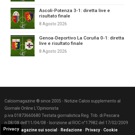
Ascoli-Potenza 3-1: diretta live e
risultato finale
8 Agosto 2026
Genoa-Deportivo La Coruña 0-1: diretta
live e risultato finale
8 Agosto 2026
Calciomagazine ® since 2005 - Notizie Calcio supplemento al
Giornale Online L'Opinionista
p.iva 01873660680 Testata giornalistica Reg. Trib. di Pescara
n.08/08 dell'11/04/08 - Iscrizione al ROC n°17982 del 17/02/2009
Privacy
Calciomagazine sui social
-
Redazione
-
Privacy
-
Cookie