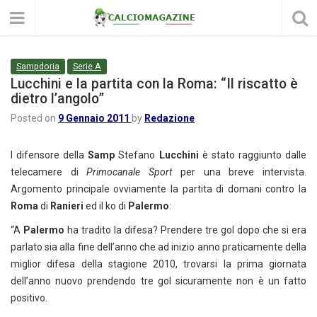
Sampdoria
Serie A
Lucchini e la partita con la Roma: “Il riscatto è
dietro l’angolo”
Posted on
9 Gennaio 2011
by
Redazione
l difensore della
Samp
Stefano
Lucchini
è stato raggiunto dalle
telecamere di
Primocanale Sport
per una breve intervista.
Argomento principale ovviamente la partita di domani contro la
Roma
di
Ranieri
ed il ko di
Palermo
:
“A
Palermo
ha tradito la difesa? Prendere tre gol dopo che si era
parlato sia alla fine dell’anno che ad inizio anno praticamente della
miglior difesa della stagione 2010, trovarsi la prima giornata
dell’anno nuovo prendendo tre gol sicuramente non è un fatto
positivo.