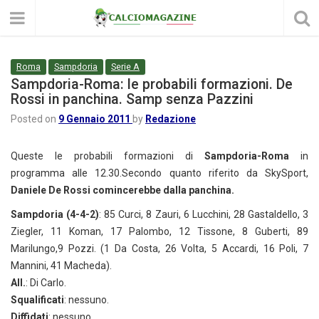
Roma
Sampdoria
Serie A
Sampdoria-Roma: le probabili formazioni. De
Rossi in panchina. Samp senza Pazzini
Posted on
9 Gennaio 2011
by
Redazione
Queste le probabili formazioni di
Sampdoria-Roma
in
programma alle 12.30.Secondo quanto riferito da SkySport,
Daniele De Rossi comincerebbe dalla panchina.
Sampdoria (4-4-2)
: 85 Curci, 8 Zauri, 6 Lucchini, 28 Gastaldello, 3
Ziegler, 11 Koman, 17 Palombo, 12 Tissone, 8 Guberti, 89
Marilungo,9 Pozzi. (1 Da Costa, 26 Volta, 5 Accardi, 16 Poli, 7
Mannini, 41 Macheda).
All.
: Di Carlo.
Squalificati
: nessuno.
Diffidati
: nessuno.