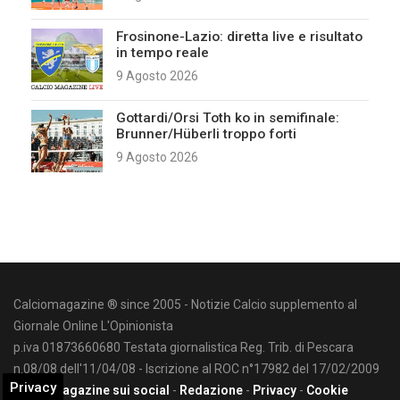
Frosinone-Lazio: diretta live e risultato
in tempo reale
9 Agosto 2026
Gottardi/Orsi Toth ko in semifinale:
Brunner/Hüberli troppo forti
9 Agosto 2026
Calciomagazine ® since 2005 - Notizie Calcio supplemento al
Giornale Online L'Opinionista
p.iva 01873660680 Testata giornalistica Reg. Trib. di Pescara
n.08/08 dell'11/04/08 - Iscrizione al ROC n°17982 del 17/02/2009
Privacy
Calciomagazine sui social
-
Redazione
-
Privacy
-
Cookie