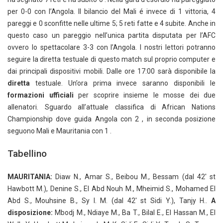
per 0-0 con l’Angola. Il bilancio del Mali é invece di 1 vittoria, 4
pareggi e 0 sconfitte nelle ultime 5; 5 reti fatte e 4 subite. Anche in
questo caso un pareggio nell’unica partita disputata per l’AFC
ovvero lo spettacolare 3-3 con l’Angola. I nostri lettori potranno
seguire la diretta testuale di questo match sul proprio computer e
dai principali dispositivi mobili. Dalle ore 17:00 sarà disponibile la
diretta
testuale. Un’ora prima invece saranno disponibili le
formazioni ufficiali
per scoprire insieme le mosse dei due
allenatori. Sguardo all’attuale classifica di African Nations
Championship dove guida Angola con 2 , in seconda posizione
seguono Mali e Mauritania con 1 .
Tabellino
MAURITANIA:
Diaw N., Amar S., Beibou M., Bessam (dal 42′ st
Hawbott M.), Denine S., El Abd Nouh M., Mheimid S., Mohamed El
Abd S., Mouhsine B., Sy I. M. (dal 42′ st Sidi Y.), Tanjy H..
A
disposizione:
Mbodj M., Ndiaye M., Ba T., Bilal E., El Hassan M., El