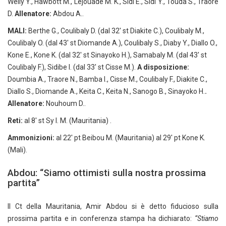
Welly Y., Hawbott M., Lejouade M. K., Sidi E., Sidi Y., Touda S., Traore
D.
Allenatore:
Abdou A..
MALI:
Berthe G., Coulibaly D. (dal 32′ st Diakite C.), Coulibaly M.,
Coulibaly O. (dal 43′ st Diomande A.), Coulibaly S., Diaby Y., Diallo O.,
Kone E., Kone K. (dal 32′ st Sinayoko H.), Samabaly M. (dal 43′ st
Coulibaly F.), Sidibe I. (dal 33′ st Cisse M.).
A disposizione:
Doumbia A., Traore N., Bamba I., Cisse M., Coulibaly F., Diakite C.,
Diallo S., Diomande A., Keita C., Keita N., Sanogo B., Sinayoko H.
.
Allenatore:
Nouhoum D..
Reti:
al 8′ st Sy I. M. (Mauritania) .
Ammonizioni:
al 22′ pt Beibou M. (Mauritania) al 29′ pt Kone K.
(Mali).
Abdou: “Siamo ottimisti sulla nostra prossima
partita”
Il Ct della Mauritania, Amir Abdou si è detto fiducioso sulla
prossima partita e in conferenza stampa ha dichiarato:
“Stiamo