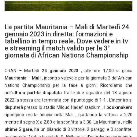
La partita Mauritania – Mali di Martedì 24
gennaio 2023 in diretta: formazioni e
tabellino in tempo reale. Dove vedere in tv
e streaming il match valido per la 3°
giornata di African Nations Championship
ORAN – Martedì
24 gennaio 2023
, alle ore 17:00 si gioca
Mauritania
–
Mali
, incontro valevole per la giornata 3 del’African
Nations Championship per la fase a giorni. Ricordiamo che
nell’
ultima partita disputata
tra le due squadre del 18 agosto
2022 la stessa era terminata con il punteggio di 1-1 . L’incontro si
disputerà presso lo stadio Miloud Hadefi stadium . I
bookmakers
ripongono molta fiducia nella Mali , quotando la vittoria a 2.20
mentre il segno X a 2.80 e la sconfitta a 3.30. La Mauritania , nelle
ultime 5 gare
, ha un bilancio di 3 vittorie, 2 pareggi e 0 sconfitte;
ha segnato 7 reti e ha subito 0 . Nella gara d’esordio ha pareggiato