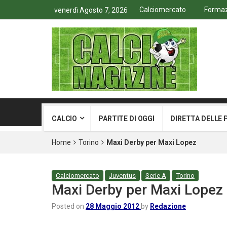
Calciomercato
Formazi
venerdì Agosto 7, 2026
CALCIO
PARTITE DI OGGI
DIRETTA DELLE 
Home
Torino
Maxi Derby per Maxi Lopez
Calciomercato
Juventus
Serie A
Torino
Maxi Derby per Maxi Lopez
Posted on
28 Maggio 2012
by
Redazione