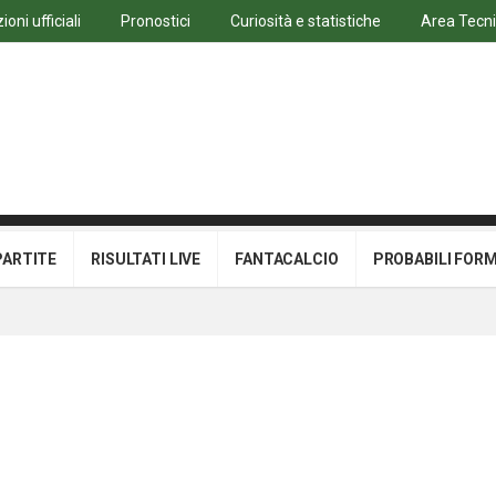
oni ufficiali
Pronostici
Curiosità e statistiche
Area Tecn
PARTITE
RISULTATI LIVE
FANTACALCIO
PROBABILI FOR