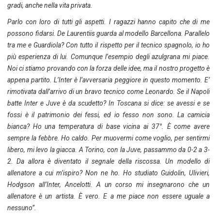
gradi, anche nella vita privata.
Parlo con loro di tutti gli aspetti. I ragazzi hanno capito che di me
possono fidarsi. De Laurentiis guarda al modello Barcellona. Parallelo
tra me e Guardiola? Con tutto il rispetto per il tecnico spagnolo, io ho
più esperienza di lui. Comunque l’esempio degli azulgrana mi piace.
Noi ci stiamo provando con la forza delle idee, ma il nostro progetto è
appena partito. L’Inter è l’avversaria peggiore in questo momento. E’
rimotivata dall’arrivo di un bravo tecnico come Leonardo. Se il Napoli
batte Inter e Juve è da scudetto? In Toscana si dice: se avessi e se
fossi è il patrimonio dei fessi, ed io fesso non sono. La camicia
bianca? Ho una temperatura di base vicina ai 37°. È come avere
sempre la febbre. Ho caldo. Per muovermi come voglio, per sentirmi
libero, mi levo la giacca. A Torino, con la Juve, passammo da 0-2 a 3-
2. Da allora è diventato il segnale della riscossa. Un modello di
allenatore a cui m’ispiro? Non ne ho. Ho studiato Guidolin, Ulivieri,
Hodgson all’Inter, Ancelotti. A un corso mi insegnarono che un
allenatore è un artista. È vero. E a me piace non essere uguale a
nessuno”.