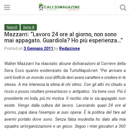
Napoli
Serie A
Mazzarri: “Lavoro 24 ore al giorno, non sono
mai appagato. Guardiola? Ho più esperienza…”
Posted on
3 Gennaio 2011
by
Redazione
Walter Mazzarri ha rilasciato alcune dichiarazioni al Corriere della
Sera. Ecco quanto evidenziato da TuttoNapoli.net:
“Per arrivare a
certi livelli in un mondo così difficile devi avere carattere e credere in te
stesso. A me interessa la stima di chi stimo. Con gli altri mi chiudo a
riccio e posso risultare presuntuoso o antipatico. Va bene così. Più il
presidente mi loda, più mi motiva. Il rischio che io sia appagato non
esiste. Vengo dalla cultura del lavoro. Lavorando quasi 24 ore al
giorno, papà dava l’esempio ai suoi operai. È la politica del fare ad
avermi portato dove sono. Senza falsa modestia ho dato alla mia
squadra un’organizzazione e un gioco. Seguo i miei giocatori a 360