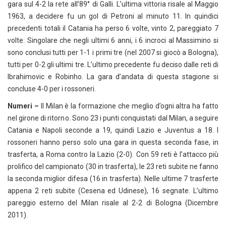
gara sul 4-2 la rete all’89° di Galli. L’ultima vittoria risale al Maggio
1963, a decidere fu un gol di Petroni al minuto 11. In quindici
precedenti totali il Catania ha perso 6 volte, vinto 2, pareggiato 7
volte. Singolare che negli ultimi 6 anni, i 6 incroci al Massimino si
sono conclusi tutti per 1-1 i primi tre (nel 2007 si giocò a Bologna),
tutti per 0-2 gli ultimi tre. L’ultimo precedente fu deciso dalle reti di
Ibrahimovic e Robinho. La gara d’andata di questa stagione si
concluse 4-0 per i rossoneri.
Numeri –
Il Milan è la formazione che meglio d’ogni altra ha fatto
nel girone di ritorno. Sono 23 i punti conquistati dal Milan, a seguire
Catania e Napoli seconde a 19, quindi Lazio e Juventus a 18. I
rossoneri hanno perso solo una gara in questa seconda fase, in
trasferta, a Roma contro la Lazio (2-0). Con 59 reti è l’attacco più
prolifico del campionato (30 in trasferta), le 23 reti subite ne fanno
la seconda miglior difesa (16 in trasferta). Nelle ultime 7 trasferte
appena 2 reti subite (Cesena ed Udinese), 16 segnate. L’ultimo
pareggio esterno del Milan risale al 2-2 di Bologna (Dicembre
2011).