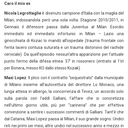
Caro il mio ex
Nicola Legrottaglie
è divenuto campione d’Italia con la maglia del
Milan, indossandola però una sola volta. Stagione 2010/2011, in
Gennaio il difensore passa dalla Juventus al Milan. Esordio
immediato ed immediato infortunio: in Milan – Lazio una
ginocchiata di Kozac lo mandò all’ospedale (trauma frontale con
ferita lacero contusa suturata e un trauma distorsivo del rachide
cervicale). Da quell’episodio nessun’altra apparizione per l’attuale
punto fermo della difesa etnea: 37′ in rossonero (entrato al 1′st
per Bonera, messo KO dallo stesso Kozak).
Maxi Lopez
: Il plico con il contratto “sequestrato” dalla municipale
di Milano insieme all’autovettura del direttore Lo Monaco, una
lunga attesa in albergo, la concorrenza di Tevez, un accordo solo
sulla parola con l’addì Galliani, l’affare che si concretizza
nell’ultimo giorno utile, più per “carineria” che per effettiva
convinzione a sentire i successivi commenti di Galliani. Tant’è che
dal Catania, Maxi Lopez passa al Milan, il suo grande sogno. Undici
reti nei primi sei mesi, altre undici nel successivo anno e mezzo in