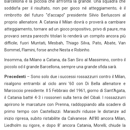
Barcellona è la piccola che affronta la grande. Una squadra che
soddisfa per il risultato, non per gioco né atteggiamento; è il
rimbrotto del futuro “d’accapo” presidente Silvio Berlusconi al
proprio allenatore. A Catania il Milan dovrà o proverà a cambiare
atteggiamento, tornare ad un gioco propositivo, privo di paure, ma
provarci senza parecchi titolari lo renderà un compito ancora più
difficile; fuori Muntati, Mesbah, Thiago Silva, Pato, Abate, Van
Bommel, Flamini, forse anche Nesta e Robinho.
Insomma, da Milano a Catana, da San Siro al Massimino, contro il
piccolo od il grande Barcellona, sempre una grande sfida sarà.
Precedenti
– Sono solo due i successi rossazzurri contro il Milan,
risalgono entrambi al ciclo anni ’60 con Di Bella allenatore e
Marcoccio presidente. Il 5 Febbraio del 1961, giorno di Sant’Agata,
il Catania batté 4-3 i rossoneri sulla terra del Cibali. I rossazzurri
aprirono le marcature con Prenna, raddoppiando alla scadere di
primo tempo con Castellazzi. Maraschi ridusse le distanze ad
inizio ripresa, subito ristabilite da Calvanese. All’80 ancora Milan,
Liedholm su rigore, e dopo 8′ ancora Catania, Morelli; chiude la