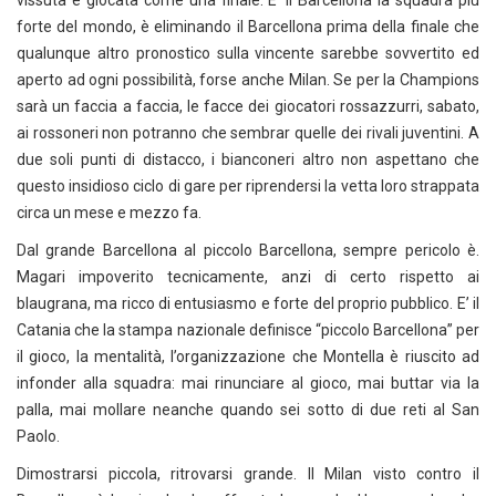
vissuta e giocata come una finale. E’ il Barcellona la squadra più
forte del mondo, è eliminando il Barcellona prima della finale che
qualunque altro pronostico sulla vincente sarebbe sovvertito ed
aperto ad ogni possibilità, forse anche Milan. Se per la Champions
sarà un faccia a faccia, le facce dei giocatori rossazzurri, sabato,
ai rossoneri non potranno che sembrar quelle dei rivali juventini. A
due soli punti di distacco, i bianconeri altro non aspettano che
questo insidioso ciclo di gare per riprendersi la vetta loro strappata
circa un mese e mezzo fa.
Dal grande Barcellona al piccolo Barcellona, sempre pericolo è.
Magari impoverito tecnicamente, anzi di certo rispetto ai
blaugrana, ma ricco di entusiasmo e forte del proprio pubblico. E’ il
Catania che la stampa nazionale definisce “piccolo Barcellona” per
il gioco, la mentalità, l’organizzazione che Montella è riuscito ad
infonder alla squadra: mai rinunciare al gioco, mai buttar via la
palla, mai mollare neanche quando sei sotto di due reti al San
Paolo.
Dimostrarsi piccola, ritrovarsi grande. Il Milan visto contro il