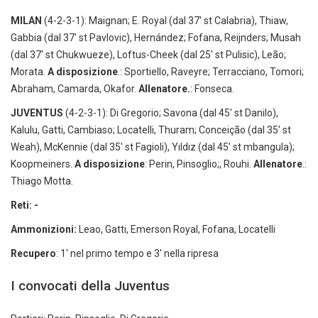
MILAN
(4-2-3-1): Maignan; E. Royal (dal 37' st Calabria), Thiaw,
Gabbia (dal 37' st Pavlovic), Hernández; Fofana, Reijnders; Musah
(dal 37' st Chukwueze), Loftus-Cheek (dal 25' st Pulisic), Leão;
Morata.
A disposizione
.: Sportiello, Raveyre; Terracciano, Tomori;
Abraham, Camarda, Okafor.
Allenatore.
: Fonseca.
JUVENTUS
(4-2-3-1): Di Gregorio; Savona (dal 45' st Danilo),
Kalulu, Gatti, Cambiaso; Locatelli, Thuram; Conceição (dal 35' st
Weah), McKennie (dal 35' st Fagioli), Yıldız (dal 45' st mbangula);
Koopmeiners.
A disposizione
: Perin, Pinsoglio;, Rouhi.
Allenatore
.:
Thiago Motta.
Reti: -
Ammonizioni:
Leao, Gatti, Emerson Royal, Fofana, Locatelli
Recupero
: 1' nel primo tempo e 3' nella ripresa
I convocati della Juventus