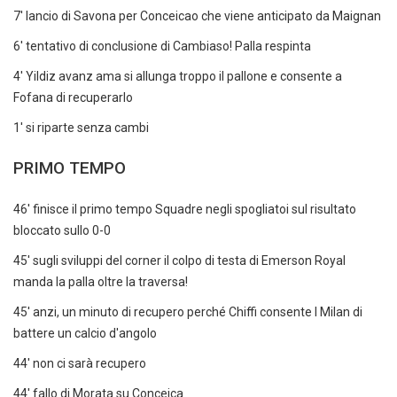
7' lancio di Savona per Conceicao che viene anticipato da Maignan
6' tentativo di conclusione di Cambiaso! Palla respinta
4' Yildiz avanz ama si allunga troppo il pallone e consente a
Fofana di recuperarlo
1' si riparte senza cambi
PRIMO TEMPO
46' finisce il primo tempo Squadre negli spogliatoi sul risultato
bloccato sullo 0-0
45' sugli sviluppi del corner il colpo di testa di Emerson Royal
manda la palla oltre la traversa!
45' anzi, un minuto di recupero perché Chiffi consente l Milan di
battere un calcio d'angolo
44' non ci sarà recupero
44' fallo di Morata su Conceica