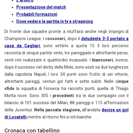
L’arbitro
Presentazione del match
Probabili formazioni
Dove vedere la partita in tv e streaming
Di fronte due squadre pronte a rituffarsi anche negli impegni di
Champions League. I
rossoneri,
dopo il
deludente 3-3 portato a
casa da Cagliari
, sono settimi a quota 15. Il loro percorso
racconta di cinque partite vinte, tre pareggiate e altrettante perse,
venti reti realizzate e quattordici incassate. I
bianconeri
, invece,
dopo il successo nel derby della Mole, sono sesti sa due lunghezze
dalla capolista Napoli, I loro 24 punti sono frutto di sei vittorie,
altrettanti pareggi, ventun gol fatti e sette subiti. Nelle c
inque
sfide
la squadra di Fonseca ha raccolto punti, quella di Thiago
Motta nove.
Sono 305 i
precedenti
tra le due compagini con il
bilancio di 101 successi del Milan, 88 pareggi e 115 affermazioni
della Juventus.
Nella passata stagione,
all’andata
decise un gol
di Locatelli
mentre al ritorno finì a reti bianche.
Cronaca con tabellino