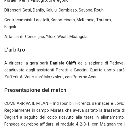
Portieri: Perin, Pinsoglio, Di Gregorio.
Difensori: Gatti, Danilo, Kalulu, Cambiaso, Savona, Rouhi.
Centrocampisti: Locatelli, Koopmeiners, McKennie, Thuram,
Fagioli.
Attaccanti: Conceiçao, Yildiz, Weah, Mbangula.
L’arbitro
A dirigere la gara sarà
Daniele Chiffi
della sezione di Padova
,
coadiuvato dagli assistenti Peretti e Baccini. Quarto uomo sarà
Zufferli. Al Var ci sarà Mazzoleni, con Paterna Avar.
Presentazione del match
COME ARRIVA IL MILAN – Indisponibili Florenzi, Bennacer e Jovic.
Regolarmente in campo Morata che aveva saltato la trasferta di
Cagliari a seguito del colpo ricevuto alla testa in allenamento.
Fonseca dovrebbe affidarsi al modulo 4-2-3-1, con Maignan tra i