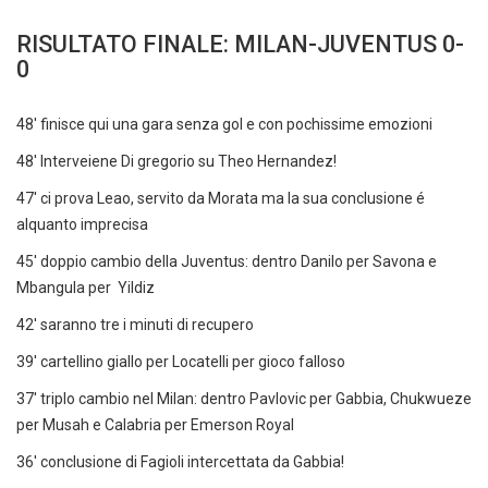
RISULTATO FINALE: MILAN-JUVENTUS 0-
0
48' finisce qui una gara senza gol e con pochissime emozioni
48' Interveiene Di gregorio su Theo Hernandez!
47' ci prova Leao, servito da Morata ma la sua conclusione é
alquanto imprecisa
45' doppio cambio della Juventus: dentro Danilo per Savona e
Mbangula per Yildiz
42' saranno tre i minuti di recupero
39' cartellino giallo per Locatelli per gioco falloso
37' triplo cambio nel Milan: dentro Pavlovic per Gabbia, Chukwueze
per Musah e Calabria per Emerson Royal
36' conclusione di Fagioli intercettata da Gabbia!