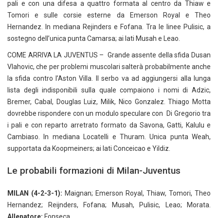
pali e con una difesa a quattro formata al centro da Thiaw e
Tomori e sulle corsie esterne da Emerson Royal e Theo
Hernandez. In mediana Rejinders e Fofana. Tra le linee Pulisic, a
sostegno dell’unica punta Camarsa; ai lati Musah e Leao.
COME ARRIVA LA JUVENTUS – Grande assente della sfida Dusan
Vlahovic, che per problemi muscolari salterà probabilmente anche
la sfida contro l’Aston Villa. Il serbo va ad aggiungersi alla lunga
lista degli indisponibili sulla quale compaiono i nomi di Adzic,
Bremer, Cabal, Douglas Luiz, Milik, Nico Gonzalez. Thiago Motta
dovrebbe rispondere con un modulo speculare con Di Gregorio tra
i pali e con reparto arretrato formato da Savona, Gatti, Kalulu e
Cambiaso. In mediana Locatelli e Thuram. Unica punta Weah,
supportata da Koopmeiners; ai lati Conceicao e Yildiz.
Le probabili formazioni di Milan-Juventus
MILAN (4-2-3-1):
Maignan; Emerson Royal, Thiaw, Tomori, Theo
Hernandez; Reijnders, Fofana; Musah, Pulisic, Leao; Morata.
Allenatore:
Fonseca.