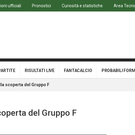
ni ufficiali
Pronostici
Curiosità e statistiche
Area Tecni
PARTITE
RISULTATI LIVE
FANTACALCIO
PROBABILI FOR
lla scoperta del Gruppo F
coperta del Gruppo F