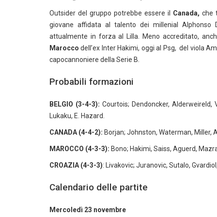
Outsider del gruppo potrebbe essere il
Canada,
che t
giovane affidata al talento dei millenial Alphons
attualmente in forza al Lilla. Meno accreditato, anch
Marocco
dell’ex Inter Hakimi, oggi al Psg, del viola Am
capocannoniere della Serie B.
Probabili formazioni
BELGIO (3-4-3):
Courtois; Dendoncker, Alderweireld, 
Lukaku, E. Hazard.
CANADA (4-4-2):
Borjan; Johnston, Waterman, Miller, 
MAROCCO (4-3-3):
Bono; Hakimi, Saiss, Aguerd, Mazrao
CROAZIA (4-3-3)
: Livakovic; Juranovic, Sutalo, Gvardio
Calendario delle partite
Mercoledì 23 novembre