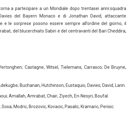
orna a partecipare a un Mondiale dopo trentasei anni:squadra
o Davies del Bayern Monaco e di Jonathan David, attaccante
e e le sorprese posono essere sempre all’ordine del giorno, il
rabat, del blucerchiato Sabiri e del centravanti del Bari Cheddira,
Vertonghen; Castagne, Witsel, Tielemans, Carrasco; De Bruyne,
Adekugbe; Buchanan, Hutchinson, Eustaquio, Davies; David, Larin.
ui; Amallah, Amrabat, Chair; Ziyech, En-Nesyri, Boufal.
l, Sosa; Modric, Brozovic, Kovacic, Pasalic, Kramaric, Perisic.