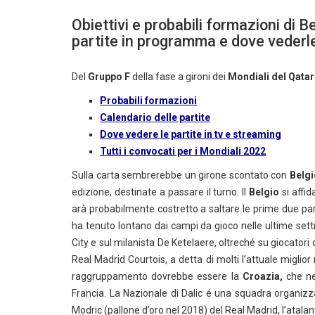
Obiettivi e probabili formazioni di 
partite in programma e dove vederle
Del
Gruppo F
della fase a gironi dei
Mondiali del Qatar
Probabili formazioni
Calendario delle partite
Dove vedere le partite in tv e streaming
Tutti i convocati per i Mondiali 2022
Sulla carta sembrerebbe un girone scontato con
Belgi
edizione, destinate a passare il turno. Il
Belgio
si affid
arà probabilmente costretto a saltare le prime due par
ha tenuto lontano dai campi da gioco nelle ultime set
City e sul milanista De Ketelaere, oltreché su giocatori 
Real Madrid Courtois, a detta di molti l’attuale miglio
raggruppamento dovrebbe essere la
Croazia,
che nel
Francia. La Nazionale di Dalic é una squadra organizzat
Modric (pallone d’oro nel 2018) del Real Madrid, l’atalanti