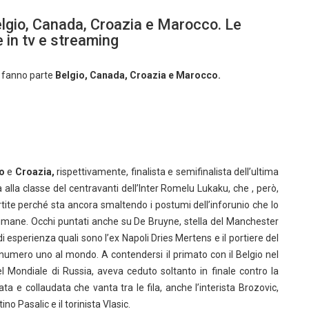
Belgio, Canada, Croazia e Marocco. Le
 in tv e streaming
fanno parte
Belgio, Canada, Croazia e Marocco.
o
e
Croazia,
rispettivamente, finalista e semifinalista dell’ultima
a alla classe del centravanti dell’Inter Romelu Lukaku, che , però,
tite perché sta ancora smaltendo i postumi dell’inforunio che lo
timane. Occhi puntati anche su De Bruyne, stella del Manchester
di esperienza quali sono l’ex Napoli Dries Mertens e il portiere del
r numero uno al mondo. A contendersi il primato con il Belgio nel
 Mondiale di Russia, aveva ceduto soltanto in finale contro la
a e collaudata che vanta tra le fila, anche l’interista Brozovic,
no Pasalic e il torinista Vlasic.