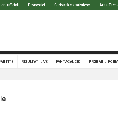
oni ufficiali
Pronostici
Curiosità e statistiche
Area Tecni
PARTITE
RISULTATI LIVE
FANTACALCIO
PROBABILI FOR
le