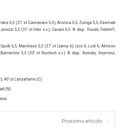
ez 6,5 (21′ st Cannavaro 5,5), Aronica 5,5; Zuniga 5,5, Dzemaili
zzi 5,5 (31′ st Inler s.v.); Cavani 6,5. A disp.: Rosati, Fideleff,
, Spolli 6,5, Marchese 5,5 (27′ st Llama 6); Izco 6, Lodi 6, Almiron
rrientos 5,5 (33′ st Ricchiuti s.v.). A disp.: Kosicky, Seymour,
 (C); 40′ st Lanzafame (C)
ili (N)
resa.
Prossimo articolo