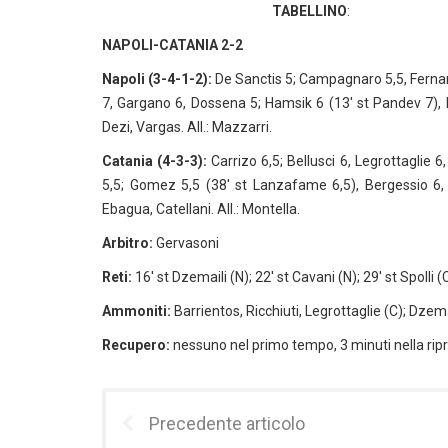
TABELLINO
:
NAPOLI-CATANIA 2-2
Napoli (3-4-1-2):
De Sanctis 5; Campagnaro 5,5, Fernand
7, Gargano 6, Dossena 5; Hamsik 6 (13′ st Pandev 7), Lave
Dezi, Vargas. All.: Mazzarri.
Catania (4-3-3):
Carrizo 6,5; Bellusci 6, Legrottaglie 6
5,5; Gomez 5,5 (38′ st Lanzafame 6,5), Bergessio 6, Ba
Ebagua, Catellani. All.: Montella.
Arbitro:
Gervasoni
Reti:
16′ st Dzemaili (N); 22′ st Cavani (N); 29′ st Spolli
Ammoniti:
Barrientos, Ricchiuti, Legrottaglie (C); Dzema
Recupero:
nessuno nel primo tempo, 3 minuti nella rip
Precedente articolo