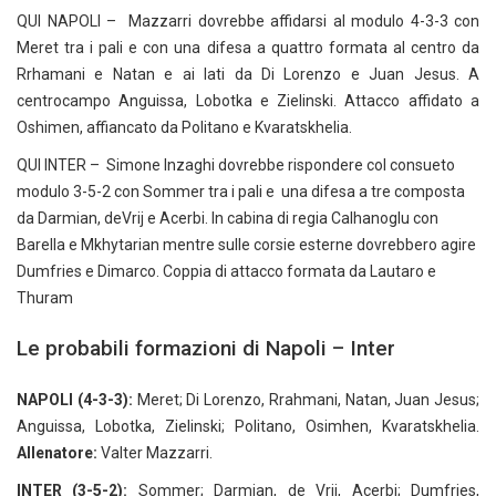
QUI NAPOLI – Mazzarri dovrebbe affidarsi al modulo 4-3-3 con
Meret tra i pali e con una difesa a quattro formata al centro da
Rrhamani e Natan e ai lati da Di Lorenzo e Juan Jesus. A
centrocampo Anguissa, Lobotka e Zielinski. Attacco affidato a
Oshimen, affiancato da Politano e Kvaratskhelia.
QUI INTER – Simone Inzaghi dovrebbe rispondere col consueto
modulo 3-5-2 con Sommer tra i pali e una difesa a tre composta
da Darmian, deVrij e Acerbi. In cabina di regia Calhanoglu con
Barella e Mkhytarian mentre sulle corsie esterne dovrebbero agire
Dumfries e Dimarco. Coppia di attacco formata da Lautaro e
Thuram
Le probabili formazioni di Napoli – Inter
NAPOLI (4-3-3):
Meret; Di Lorenzo, Rrahmani, Natan, Juan Jesus;
Anguissa, Lobotka, Zielinski; Politano, Osimhen, Kvaratskhelia.
Allenatore:
Valter Mazzarri.
INTER (3-5-2):
Sommer; Darmian, de Vrij, Acerbi; Dumfries,