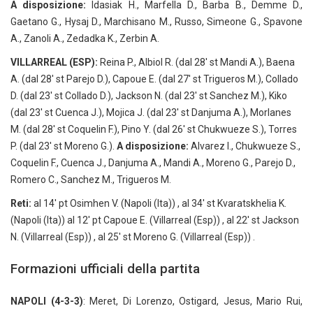
A disposizione:
Idasiak H., Marfella D., Barba B., Demme D.,
Gaetano G., Hysaj D., Marchisano M., Russo, Simeone G., Spavone
A., Zanoli A., Zedadka K., Zerbin A.
VILLARREAL (ESP):
Reina P., Albiol R. (dal 28′ st Mandi A.), Baena
A. (dal 28′ st Parejo D.), Capoue E. (dal 27′ st Trigueros M.), Collado
D. (dal 23′ st Collado D.), Jackson N. (dal 23′ st Sanchez M.), Kiko
(dal 23′ st Cuenca J.), Mojica J. (dal 23′ st Danjuma A.), Morlanes
M. (dal 28′ st Coquelin F.), Pino Y. (dal 26′ st Chukwueze S.), Torres
P. (dal 23′ st Moreno G.).
A disposizione:
Alvarez I., Chukwueze S.,
Coquelin F., Cuenca J., Danjuma A., Mandi A., Moreno G., Parejo D.,
Romero C., Sanchez M., Trigueros M.
Reti:
al 14′ pt Osimhen V. (Napoli (Ita)) , al 34′ st Kvaratskhelia K.
(Napoli (Ita)) al 12′ pt Capoue E. (Villarreal (Esp)) , al 22′ st Jackson
N. (Villarreal (Esp)) , al 25′ st Moreno G. (Villarreal (Esp)) .
Formazioni ufficiali della partita
NAPOLI (4-3-3)
: Meret, Di Lorenzo, Ostigard, Jesus, Mario Rui,