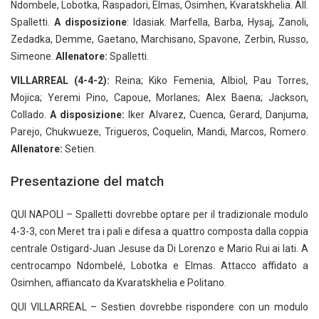
Ndombele, Lobotka, Raspadori, Elmas, Osimhen, Kvaratskhelia. All.
Spalletti.
A disposizione
: Idasiak. Marfella, Barba, Hysaj, Zanoli,
Zedadka, Demme, Gaetano, Marchisano, Spavone, Zerbin, Russo,
Simeone.
Allenatore:
Spalletti.
VILLARREAL (4-4-2):
Reina; Kiko Femenia, Albiol, Pau Torres,
Mojica; Yeremi Pino, Capoue, Morlanes; Alex Baena; Jackson,
Collado.
A disposizione:
Iker Alvarez, Cuenca, Gerard, Danjuma,
Parejo, Chukwueze, Trigueros, Coquelin, Mandi, Marcos, Romero.
Allenatore:
Setien.
Presentazione del match
QUI NAPOLI – Spalletti dovrebbe optare per il tradizionale modulo
4-3-3, con Meret tra i pali e difesa a quattro composta dalla coppia
centrale Ostigard-Juan Jesuse da Di Lorenzo e Mario Rui ai lati. A
centrocampo Ndombelé, Lobotka e Elmas. Attacco affidato a
Osimhen, affiancato da Kvaratskhelia e Politano.
QUI VILLARREAL – Sestien dovrebbe rispondere con un modulo