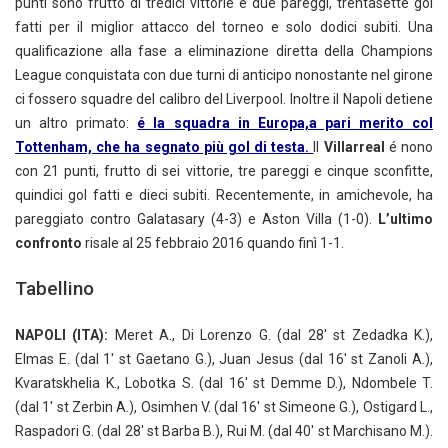
punti sono frutto di tredici vittorie e due pareggi, trentasette gol
fatti per il miglior attacco del torneo e solo dodici subiti. Una
qualificazione alla fase a eliminazione diretta della Champions
League conquistata con due turni di anticipo nonostante nel girone
ci fossero squadre del calibro del Liverpool. Inoltre il Napoli detiene
un altro primato:
é la squadra in Europa,a pari merito col
Tottenham, che ha segnato più gol di testa.
Il
Villarreal
é nono
con 21 punti, frutto di sei vittorie, tre pareggi e cinque sconfitte,
quindici gol fatti e dieci subiti. Recentemente, in amichevole, ha
pareggiato contro Galatasary (4-3) e Aston Villa (1-0).
L’ultimo
confronto
risale al 25 febbraio 2016 quando finì 1-1.
Tabellino
NAPOLI (ITA):
Meret A., Di Lorenzo G. (dal 28′ st Zedadka K.),
Elmas E. (dal 1′ st Gaetano G.), Juan Jesus (dal 16′ st Zanoli A.),
Kvaratskhelia K., Lobotka S. (dal 16′ st Demme D.), Ndombele T.
(dal 1′ st Zerbin A.), Osimhen V. (dal 16′ st Simeone G.), Ostigard L.,
Raspadori G. (dal 28′ st Barba B.), Rui M. (dal 40′ st Marchisano M.).