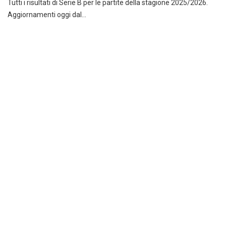
Tutti i risultati di Serie B per le partite della stagione 2025/2026.
Aggiornamenti oggi dal…
Risultati Serie C girone B