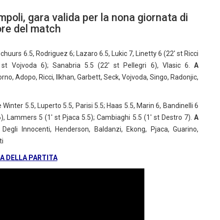
mpoli, gara valida per la nona giornata di
ore del match
 Schuurs 6.5, Rodriguez 6; Lazaro 6.5, Lukic 7, Linetty 6 (22′ st Ricci
 st Vojvoda 6); Sanabria 5.5 (22′ st Pellegri 6), Vlasic 6.
A
o, Adopo, Ricci, Ilkhan, Garbett, Seck, Vojvoda, Singo, Radonjic,
 Winter 5.5, Luperto 5.5, Parisi 5.5; Haas 5.5, Marin 6, Bandinelli 6
), Lammers 5 (1′ st Pjaca 5.5); Cambiaghi 5.5 (1′ st Destro 7).
A
 Degli Innocenti, Henderson, Baldanzi, Ekong, Pjaca, Guarino,
i
 DELLA PARTITA