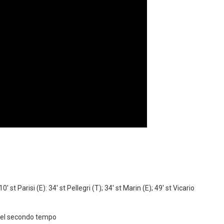
10′ st Parisi (E): 34′ st Pellegri (T); 34′ st Marin (E); 49′ st Vicario
 nel secondo tempo