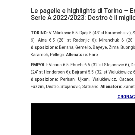
Le pagelle e highlights di Torino – E
Serie A 2022/2023: Destro è il migli
TORINO:
V. Milinkovic 5.5; Djidji 5 (43′ st Karamoh s.v.),
6), Aina 6.5 (28′ st Radonjic 6); Miranchuk 6 (28′
disposizione:
Berisha, Gemello, Bayeye, Zima, Buongiorn
Karamoh, Pellegri.
Allenatore:
Paro
EMPOLI
:
Vicario 6.5; Ebuehi 6.5 (32′ st Stojanovic 6), De
(24′ st Henderson 6); Bajrami 5.5 (32′ st Walukiewicz 6
disposizione:
Perisan, Ujkani, Walukiewicz, Cacace,
Fazzini, Destro, Stojanovic, Satriano.
Allenatore:
Zanett
CRONACA