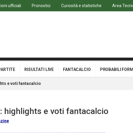
oni ufficiali
Pronostici
Curiosità e statistiche
Area Tecni
PARTITE
RISULTATI LIVE
FANTACALCIO
PROBABILI FOR
hts e voti fantacalcio
 highlights e voti fantacalcio
zine