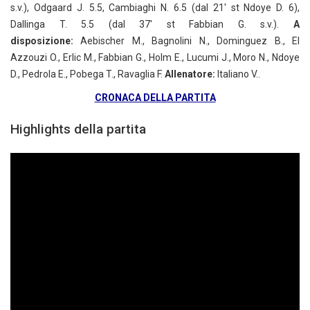
s.v.), Odgaard J. 5.5, Cambiaghi N. 6.5 (dal 21′ st Ndoye D. 6),
Dallinga T. 5.5 (dal 37′ st Fabbian G. s.v.).
A
disposizione:
Aebischer M., Bagnolini N., Dominguez B., El
Azzouzi O., Erlic M., Fabbian G., Holm E., Lucumi J., Moro N., Ndoye
D., Pedrola E., Pobega T., Ravaglia F.
Allenatore:
Italiano V..
CRONACA DELLA PARTITA
Highlights della partita