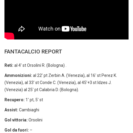
FANTACALCIO REPORT
Reti:
al 4′ st Orsolini R. (Bologna) .
Ammonizioni:
al 22′ pt Zerbin A. (Venezia), al 16′ st Perez K.
(Venezia), al 33′ st Conde C. (Venezia), al 45’+3 st Idzes J.
(Venezia) al 25′ pt Calabria D. (Bologna).
Recupero:
1′ pt, 5′ st
Assist:
Cambiaghi
Gol vittoria:
Orsolini
Gol da fuori:
–