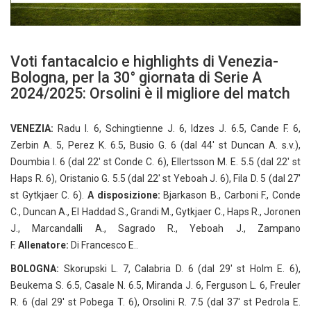
Voti fantacalcio e highlights di Venezia-
Bologna, per la 30° giornata di Serie A
2024/2025: Orsolini è il migliore del match
VENEZIA:
Radu I. 6, Schingtienne J. 6, Idzes J. 6.5, Cande F. 6,
Zerbin A. 5, Perez K. 6.5, Busio G. 6 (dal 44′ st Duncan A. s.v.),
Doumbia I. 6 (dal 22′ st Conde C. 6), Ellertsson M. E. 5.5 (dal 22′ st
Haps R. 6), Oristanio G. 5.5 (dal 22′ st Yeboah J. 6), Fila D. 5 (dal 27′
st Gytkjaer C. 6).
A disposizione:
Bjarkason B., Carboni F., Conde
C., Duncan A., El Haddad S., Grandi M., Gytkjaer C., Haps R., Joronen
J., Marcandalli A., Sagrado R., Yeboah J., Zampano
F.
Allenatore:
Di Francesco E..
BOLOGNA:
Skorupski L. 7, Calabria D. 6 (dal 29′ st Holm E. 6),
Beukema S. 6.5, Casale N. 6.5, Miranda J. 6, Ferguson L. 6, Freuler
R. 6 (dal 29′ st Pobega T. 6), Orsolini R. 7.5 (dal 37′ st Pedrola E.