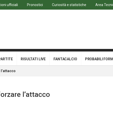
oni ufficiali
Pronostici
Curiosità e statistiche
Area Tecni
PARTITE
RISULTATI LIVE
FANTACALCIO
PROBABILI FOR
 l’attacco
forzare l’attacco