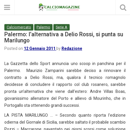
Calciomercato
Palermo
Serie A
Palermo: l’alternativa a Delio Rossi, si punta su
Marilungo
Posted on
12 Gennaio 2011
by
Redazione
La Gazzetta dello Sport annuncia uno scoop in panchina per il
Palermo. Maurizio Zamparini sarebbe deciso a rinnovare il
contratto a Delio Rossi, ma, qualora il tecnico romagnolo
decidesse di concludere il rapporto col club rosanero, sarebbe
pronta un’alternativa che viene dall’estero: Andre Villas Boas,
giovanissimo allenatore del Porto e allievo di Mourinho, che in
Portogallo sta ottenendo grandi successi.
LA PISTA MARILUNGO … – Secondo quanto riporta l’edizione
odierna del Giornale di Sicilia, sarebbe saltato il probabile scambio
Pozzi – Maccarone, paventato nei giorni scorsi come soluzione