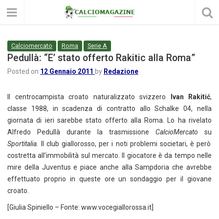
Calciomercato
Roma
Serie A
Pedullà: “E’ stato offerto Rakitic alla Roma”
Posted on
12 Gennaio 2011
by
Redazione
Il centrocampista croato naturalizzato svizzero
Ivan Rakitić
,
classe 1988, in scadenza di contratto allo Schalke 04, nella
giornata di ieri sarebbe stato offerto alla Roma. Lo ha rivelato
Alfredo Pedullà durante la trasmissione
CalcioMercato
su
Sportitalia.
Il club giallorosso, per i noti problemi societari, è però
costretta all’immobilità sul mercato. Il giocatore è da tempo nelle
mire della Juventus e piace anche alla Sampdoria che avrebbe
effettuato proprio in queste ore un sondaggio per il giovane
croato.
[Giulia Spiniello – Fonte: www.vocegiallorossa.it]