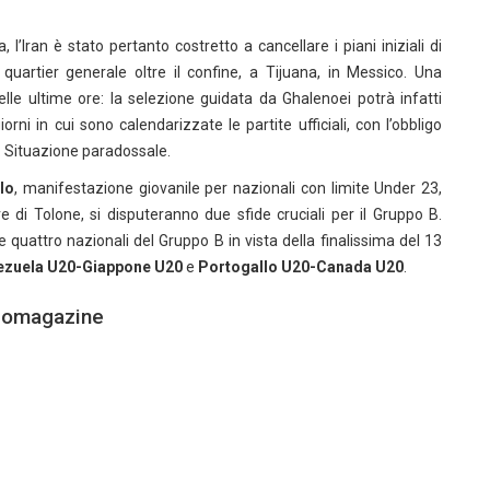
l’Iran è stato pertanto costretto a cancellare i piani iniziali di
quartier generale oltre il confine, a Tijuana, in Messico. Una
elle ultime ore: la selezione guidata da Ghalenoei potrà infatti
rni in cui sono calendarizzate le partite ufficiali, con l’obbligo
le. Situazione paradossale.
lo
, manifestazione giovanile per nazionali con limite Under 23,
 di Tolone, si disputeranno due sfide cruciali per il Gruppo B.
e quattro nazionali del Gruppo B in vista della finalissima del 13
ezuela U20-Giappone U20
e
Portogallo U20-Canada U20
.
lciomagazine