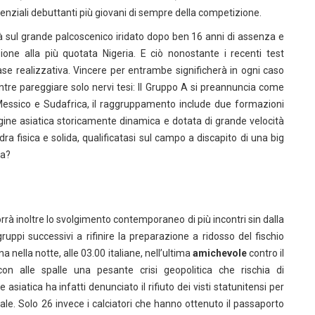
otenziali debuttanti più giovani di sempre della competizione.
rà sul grande palcoscenico iridato dopo ben 16 anni di assenza e
ione alla più quotata Nigeria. E ciò nonostante i recenti test
ase realizzativa. Vincere per entrambe significherà in ogni caso
entre pareggiare solo nervi tesi: Il Gruppo A si preannuncia come
 a Messico e Sudafrica, il raggruppamento include due formazioni
ine asiatica storicamente dinamica e dotata di grande velocità
ra fisica e solida, qualificatasi sul campo a discapito di una big
sa?
rrà inoltre lo svolgimento contemporaneo di più incontri sin dalla
ruppi successivi a rifinire la preparazione a ridosso del fischio
ena nella notte, alle 03.00 italiane, nell’ultima
amichevole
contro il
 alle spalle una pesante crisi geopolitica che rischia di
siatica ha infatti denunciato il rifiuto dei visti statunitensi per
ale. Solo 26 invece i calciatori che hanno ottenuto il passaporto