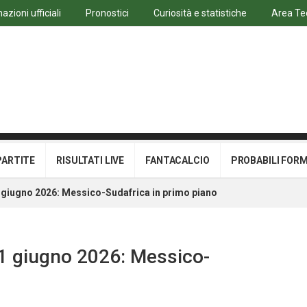
azioni ufficiali
Pronostici
Curiosità e statistiche
Area Te
PARTITE
RISULTATI LIVE
FANTACALCIO
PROBABILI FOR
11 giugno 2026: Messico-Sudafrica in primo piano
 11 giugno 2026: Messico-