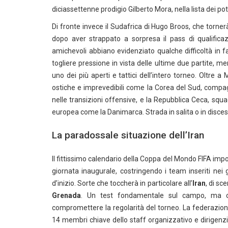
diciassettenne prodigio Gilberto Mora, nella lista dei p
Di fronte invece il Sudafrica di Hugo Broos, che torne
dopo aver strappato a sorpresa il pass di qualificaz
amichevoli abbiano evidenziato qualche difficoltà in f
togliere pressione in vista delle ultime due partite, m
uno dei più aperti e tattici dell’intero torneo. Oltre
ostiche e imprevedibili come la Corea del Sud, compag
nelle transizioni offensive, e la Repubblica Ceca, squad
europea come la Danimarca. Strada in salita o in disce
La paradossale situazione dell’Iran
Il fittissimo calendario della Coppa del Mondo FIFA impo
giornata inaugurale, costringendo i team inseriti nei g
d’inizio. Sorte che toccherà in particolare all’
Iran
, di sc
Grenada
. Un test fondamentale sul campo, ma con
compromettere la regolarità del torneo. La federazione a
14 membri chiave dello staff organizzativo e dirigenzi