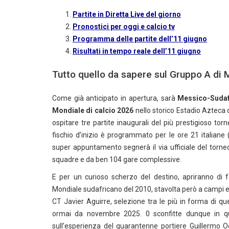
Partite in Diretta Live del giorno
Pronostici per oggi e calcio tv
Programma delle partite dell’11 giugno
Risultati in tempo reale dell’11 giugno
Tutto quello da sapere sul Gruppo A d
Come già anticipato in apertura, sarà
Messico-Sudaf
Mondiale di calcio 2026
nello storico Estadio Azteca d
ospitare tre partite inaugurali del più prestigioso tor
fischio d’inizio è programmato per le ore 21 italiane (
super appuntamento segnerà il via ufficiale del torn
squadre e da ben 104 gare complessive.
E per un curioso scherzo del destino, apriranno di f
Mondiale sudafricano del 2010, stavolta però a campi e pa
CT Javier Aguirre, selezione tra le più in forma di que
ormai da novembre 2025. 0 sconfitte dunque in
sull’esperienza del quarantenne portiere Guillermo O