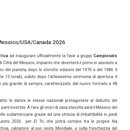
i Messico/USA/Canada 2026
rica
ad inaugurare ufficialmente la fase a gruppi
Campionato
i Città del Messico, impianto che diventerà il primo in assoluto a
neo del pianeta, dopo le storiche edizioni del 1970 e del 1986. Il
le 13 locali), subito dopo l’attesissima cerimonia di apertura. Il
eo più grande di sempre, caratterizzato dal nuovo formato a 48
atto le danze le stesse nazionali protagoniste al debutto del
rti invertite. A fare gli onori di casa stavolta sarà il Messico del
lle sudamericane grazie ad una striscia di imbattibilità in piedi
 questo 2026 per
El Tri
, che potrà contare tra le proprie fila
choa, calciatore al suo sesto Mondiale, e sulla freschezza del